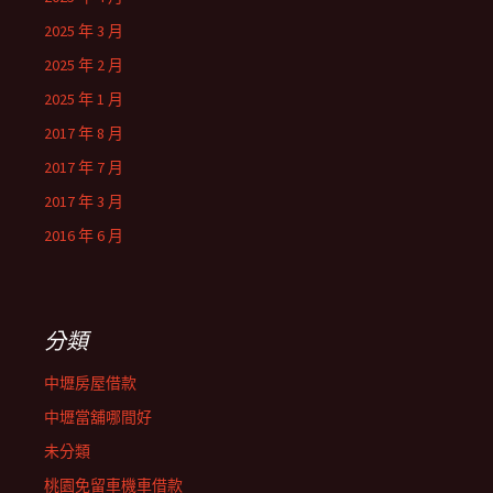
2025 年 3 月
2025 年 2 月
2025 年 1 月
2017 年 8 月
2017 年 7 月
2017 年 3 月
2016 年 6 月
分類
中壢房屋借款
中壢當舖哪間好
未分類
桃園免留車機車借款