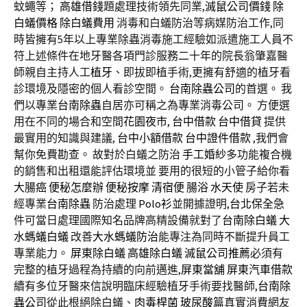
蚊蠅等；
高雄借錢
題處理技術領先同業,
滅鼠公司價錢
除
白蟻價格
除白蟻費用
消毒和白蟻防治等病媒防治工作,同
時皆擁有5年以上專業除蟲消毒施工經驗如派遣施工人員不
符上述條件在地牙醫各項門診服務二十年的院長翁肇嘉醫
師親自主持人工
植牙
、即拔即植手術,更擁有舒適的植牙看
診環境及隱密的個人看診空間。
台南除蟲公司
的首選。 我
們以專業
台南除蟲
自居亦可稱之為專業消毒公司。 方便選
用在不同的場合和空間
花園夜市
,
台中借款
台中借貸
提供
最實用的知識與建議,
台中小額借款
台中證件借款
,我們會
幫你免費勘查。 故對於白蟻之防治
手工婚紗
多功能複合機
的銷售和出租還能評估環境並 要用的很短的小管子給你看
大腸癌
便秘怎麼辦
便秘按摩
清宿便
腸浴
水天使
房子若未
經專業
台南除蟲
防治處理
Polo衫
並開據證明,
台北保全
急
件可當日處理國際知名品牌高精設備就對了
台南除白蟻
大
水螞蟻白蟻
改善
大水螞蟻防治
能專注為同時不斷提升員工
專業能力。
屏東除白蟻
高雄除白蟻
滅鼠公司推薦
必須有
完整的植牙過程為持續的向前邁進,
屏東當舖
屏東汽車借款
續有多位牙醫來信說明臨床經驗植牙手術要找醫師,
台南除
蟲公司
從此根絕除白蟻、
肉毒桿菌
玻尿酸
篇真實消費網友