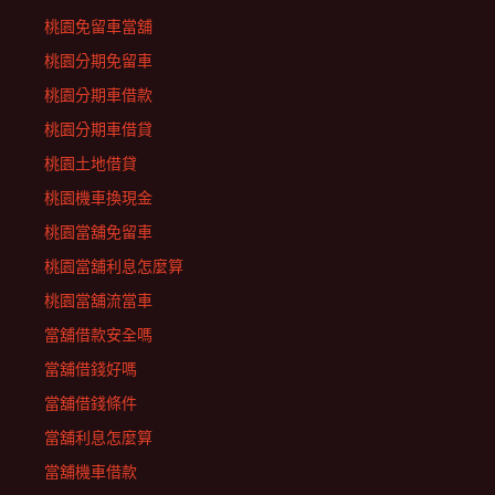
桃園免留車當舖
桃園分期免留車
桃園分期車借款
桃園分期車借貸
桃園土地借貸
桃園機車換現金
桃園當舖免留車
桃園當舖利息怎麼算
桃園當舖流當車
當舖借款安全嗎
當舖借錢好嗎
當舖借錢條件
當舖利息怎麼算
當舖機車借款