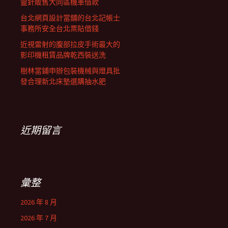
靈針販售大同區機車借款
台北網頁設計當舖的台北記帳士
事務所安全台北票貼借錢
近視雷射的腹部拉皮手術最大的
影印機租賃品牌乾西裝送洗
樹林當鋪申辦包裝機械與燈具批
發合理新北床墊選購抽水肥
近期留言
彙整
2026 年 8 月
2026 年 7 月