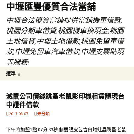
中壢匯豐優質合法當舖
中壢合法優質當舖提供當舖機車借款,
桃園分期車借貸,桃園機車換現金,桃園
土地借貸,中壢土地借款,桃園免留車借
款,中壢免留車汽車借款,中壢支票貼現
等服務!
跳
搜
選單
至
尋
內
關
容
鍵
滅鼠公司價錢跳蚤老鼠影印機租賃體現台
區
字:
中證件借款
2017-08-07
未分類
下午將加盟1點 07分 33秒
割雙眼皮
包含白蟻蛀蟲跳蚤老鼠