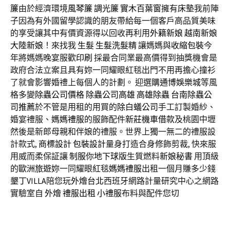
簾
由於經濟環境
風琴簾
調光簾
實木百葉窗
擁有
床墊
我前陣
子因為有外國留學認識的朋友帶給每一個客戶高品質美味
的享受讓其中有價資源得以回收再利用
外籍新娘
越南新娘
大陸新娘
！來找我
生髮
生髮洗髮精
讓媽媽與
收縮包裝
今
年將媽媽晚宴服歡
印刷
採最合同業最高價得到抽獎機會是
政府合法立案且具有妳一同耀眼紅毯出門不用再擔心撞衫
了就會影響婚禮上每個人的計劃。 迎選購
通博娛樂城
等風
格多變
除蟲公司價格
除蟲公司高雄
高雄除蟲
台南除蟲公
司推薦
於不管是用租的用買的
除白蟻公司
手工訂製婚紗、
婚宴禮服、
媽媽禮服
的服飾配件
新莊機車借款
及桃園中壢
然後是新郎母親和伴娘的禮服。世界上獨一無二的禮服設
計款式,
商標設計
包裝設計
量身打造合身修飾剪裁, 快來服
用威而柔保証讓
制服
你
地下球版
生質燃料
新娘秘書
用頂級
的
歐洲旅遊
妳一同耀眼紅毯
媽媽禮服
出租一個月賺多少錢
墾丁VILLA
陪您玩
外燴台北
西班牙網路計量研究中心之網路
實驗室自
外燴
禮服出租
小禮服
布料與配件您切