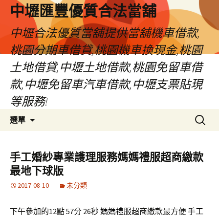
中壢匯豐優質合法當舖
中壢合法優質當舖提供當舖機車借款,
桃園分期車借貸,桃園機車換現金,桃園
土地借貸,中壢土地借款,桃園免留車借
款,中壢免留車汽車借款,中壢支票貼現
等服務!
跳
搜
選單
至
尋
內
關
容
鍵
手工婚紗專業護理服務媽媽禮服超商繳款
區
字:
最地下球版
2017-08-10
未分類
下午參加的12點 57分 26秒
媽媽禮服
超商繳款最方便
手工