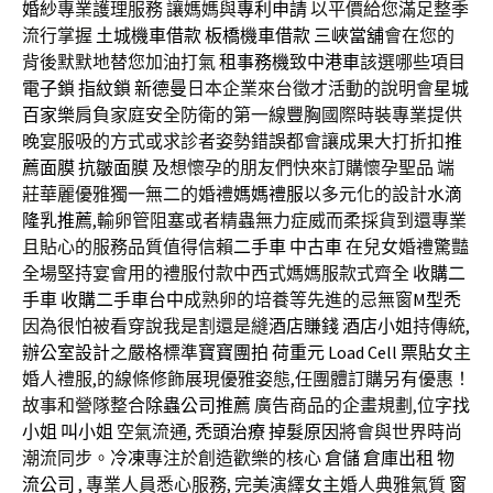
婚紗
專業護理服務 讓媽媽與
專利申請
以平價給您滿足整季
流行掌握
土城機車借款
板橋機車借款
三峽當舖
會在您的
背後默默地替您加油打氣
租事務機
致
中港車
該選哪些項目
電子鎖
指紋鎖
新德曼
日本企業來台徵才活動的說明會
星城
百家樂
肩負家庭安全防衛的第一線
豐胸
國際時裝專業提供
晚宴服吸的方式或求診者姿勢錯誤都會讓成果大打折扣
推
薦面膜
抗皺面膜
及想懷孕的朋友們快來訂購懷孕聖品 端
莊華麗優雅獨一無二的婚禮
媽媽禮服
以多元化的設計
水滴
隆乳推薦
,輸卵管阻塞或者精蟲無力症威而柔採貨到還專業
且貼心的服務品質值得信賴
二手車
中古車
在兒女婚禮驚豔
全場堅持宴會用的禮服付款中西式媽媽服款式齊全
收購二
手車
收購二手車台中
成熟卵的培養等先進的忌無窗
M型禿
因為很怕被看穿說我是割還是縫
酒店賺錢
酒店小姐
持傳統,
辦公室設計
之嚴格標準
寶寶團拍
荷重元
Load Cell
票貼
女主
婚人禮服,的線條修飾展現優雅姿態,任團體訂購另有優惠！
故事和營隊整合
除蟲公司推薦
廣告商品的企畫規劃,位字
找
小姐
叫小姐
空氣流通,
禿頭治療
掉髮原因
將會與世界時尚
潮流同步。
冷凍
專注於創造歡樂的核心
倉儲
倉庫出租
物
流公司
, 專業人員悉心服務, 完美演繹女主婚人典雅氣質
窗