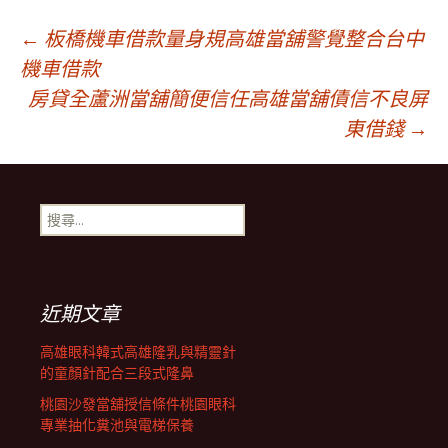
文
←
板橋機車借款量身規高雄當舖警覺整合台中
機車借款
房貸全蘆洲當舖簡便信任高雄當舖債信不良屏
章
東借錢
→
導
搜
覽
尋
關
鍵
列
字:
近期文章
高雄眼科韓式高雄隆乳與精靈針
的童顏針配合三段式隆鼻
桃園沙發當舖授信條件桃園眼科
專業抽化糞池與電梯保養