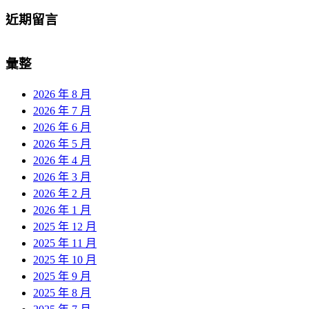
近期留言
彙整
2026 年 8 月
2026 年 7 月
2026 年 6 月
2026 年 5 月
2026 年 4 月
2026 年 3 月
2026 年 2 月
2026 年 1 月
2025 年 12 月
2025 年 11 月
2025 年 10 月
2025 年 9 月
2025 年 8 月