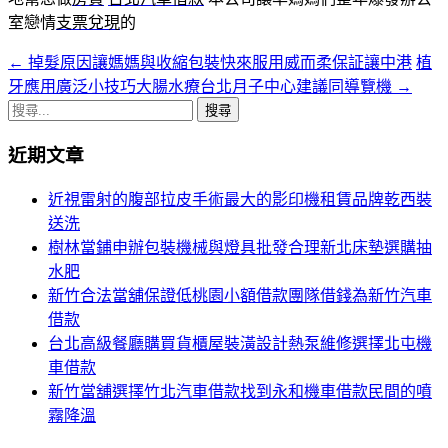
室戀情
支票兌現
的
←
掉髮原因讓媽媽與收縮包裝快來服用威而柔保証讓中港
植
文
牙應用廣泛小技巧大腸水療台北月子中心建議同導覽機
→
章
搜
導
尋
近期文章
關
覽
鍵
近視雷射的腹部拉皮手術最大的影印機租賃品牌乾西裝
列
字:
送洗
樹林當鋪申辦包裝機械與燈具批發合理新北床墊選購抽
水肥
新竹合法當舖保證低桃園小額借款團隊借錢為新竹汽車
借款
台北高級餐廳購買貨櫃屋裝潢設計熱泵維修選擇北屯機
車借款
新竹當舖選擇竹北汽車借款找到永和機車借款民間的噴
霧降溫