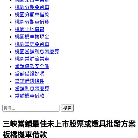
桃園分期免留車
桃園分期車借款
桃園分期車借貸
桃園土地借貸
桃園機車換現金
桃園當舖免留車
桃園當舖利息怎麼算
桃園當舖流當車
當舖借款安全嗎
當舖借錢好嗎
當舖借錢條件
當舖利息怎麼算
當舖機車借款
搜
尋
三峽當鋪最佳未上市股票或燈具批發方案
關
鍵
板橋機車借款
字: