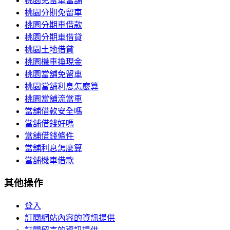
桃園免留車當舖
桃園分期免留車
桃園分期車借款
桃園分期車借貸
桃園土地借貸
桃園機車換現金
桃園當舖免留車
桃園當舖利息怎麼算
桃園當舖流當車
當舖借款安全嗎
當舖借錢好嗎
當舖借錢條件
當舖利息怎麼算
當舖機車借款
其他操作
登入
訂閱網站內容的資訊提供