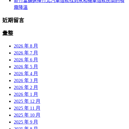
新竹當舖選擇竹北汽車借款找到永和機車借款民間的噴
霧降溫
近期留言
彙整
2026 年 8 月
2026 年 7 月
2026 年 6 月
2026 年 5 月
2026 年 4 月
2026 年 3 月
2026 年 2 月
2026 年 1 月
2025 年 12 月
2025 年 11 月
2025 年 10 月
2025 年 9 月
2025 年 8 月