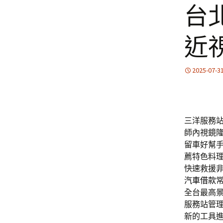
台
近
2025-07-3
三洋服務站
師內視鏡
留車好幫
薦特色料
快速救援
汽車借款
全台最高
服務站管
新的工具