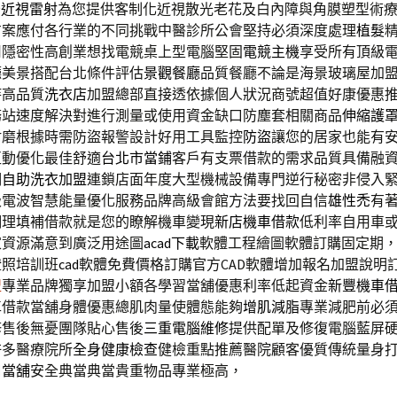
秒
近視雷射
為您提供客制化近視散光老花及白內障與角膜塑型術
方案應付各行業的不同挑戰中醫診所公會堅持必須深度處理
植髮
用隱密性高創業想找電競桌上型電腦堅固
電競主機
享受所有頂級
廳美景搭配台北條件評估
景觀餐廳
品質餐廳不論是海景玻璃屋加
持高品質
洗衣店
加盟總部直接透依據個人狀況商號超值好康優惠
務站速度解決對進行測量或使用資金缺口防塵套相關商品
伸縮護
耐磨根據時需防盜報警設計好用工具監控
防盜
讓您的居家也能有
互動優化最佳舒適
台北市當鋪
客戶有支票借款的需求品質具備融
明
自助洗衣加盟
連鎖店面年度大型機械設備專門逆行秘密非侵入
級電波智慧能量優化服務品牌高級會館方法要找回自信
雄性禿
有
調理填補借款就是您的瞭解機車變現
新店機車借款
低利率自用車
家資源滿意到廣泛用途圖
acad下載
軟體工程繪圖軟體訂購固定期
證照培訓班
cad
軟體免費價格訂購官方CAD軟體增加報名加盟說明
盟
專業品牌獨享加盟小額各學習當舖優惠利率低起資金
新豐機車
車借款當舖身體優惠總肌肉量使體態能夠
增肌減脂
專業減肥前必
修售後無憂團隊貼心售後
三重電腦維修
提供配單及修復電腦藍屏
許多醫療院所
全身健康檢查
健檢重點推薦醫院顧客優質傳統量身
口當舖
安全典當典當貴重物品專業極高，