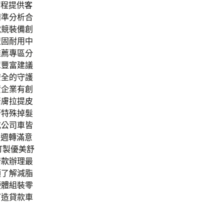
療程提供
客
精準分析合
電競裝備創
盟固耐用中
推薦專區分
罩
豐富建議
安全的守護
資企業有創
緊膚拉提
皮
著特殊掉髮
或公司車皆
，週轉滿意
訂製優美舒
借款
辦理最
須了解減脂
硬體組裝零
打造貸款車