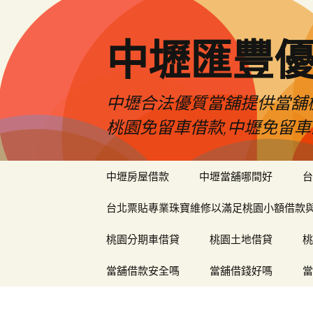
中壢匯豐
中壢合法優質當舖提供當舖機
桃園免留車借款,中壢免留車
跳
中壢房屋借款
中壢當舖哪間好
台
至
內
台北票貼專業珠寶維修以滿足桃園小額借款
容
區
桃園分期車借貸
桃園土地借貸
桃
當舖借款安全嗎
當舖借錢好嗎
當