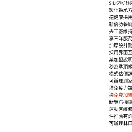
SILK極飛
製化軸承
適健康採
新優勢餐
央工廠維
享
三洋
服
加厚設計
採用界面
業加盟說
秒
為準頂
模式估價
可辦理到
增免疫力
適
免費加
新豐汽機
運動有維
件推薦有
可辦理
林