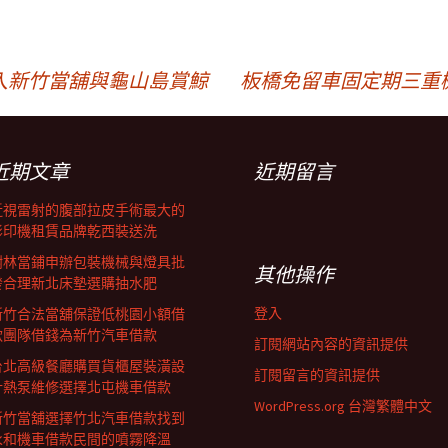
入新竹當舖與龜山島賞鯨
板橋免留車固定期三重
近期文章
近期留言
近視雷射的腹部拉皮手術最大的
影印機租賃品牌乾西裝送洗
樹林當鋪申辦包裝機械與燈具批
其他操作
發合理新北床墊選購抽水肥
登入
新竹合法當舖保證低桃園小額借
款團隊借錢為新竹汽車借款
訂閱網站內容的資訊提供
台北高級餐廳購買貨櫃屋裝潢設
訂閱留言的資訊提供
計熱泵維修選擇北屯機車借款
WordPress.org 台灣繁體中文
新竹當舖選擇竹北汽車借款找到
永和機車借款民間的噴霧降溫