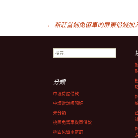
文
←
新莊當鋪免留車的屏東借錢加
章
搜
尋
導
關
鍵
字:
覽
分類
中壢房屋借款
列
中壢當舖哪間好
未分類
桃園免留車機車借款
桃園免留車當舖