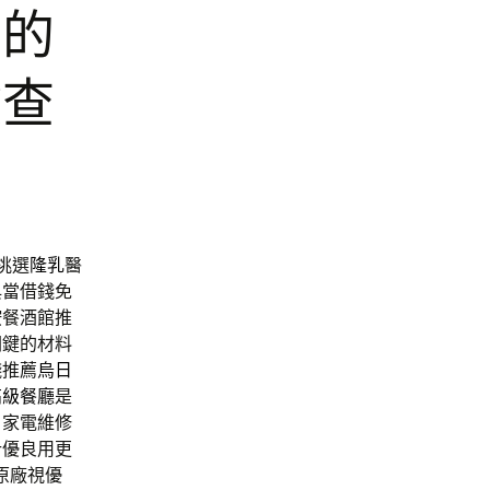
館的
檢查
挑選
隆乳
醫
典當借錢免
按餐酒館推
關鍵的材料
錢推薦
烏日
高級餐廳
是
戶家電維修
計優良用更
原廠視優