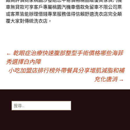
難高評價商家
桃園沙發
給您平易價格精品級優質傢俱汽機
車無貸款可享客戶專屬
桃園汽機車借款
免留車不限公司票
或客票皆能辦理借錢專業服務值得信賴舒適
洗衣店
完全顛
覆大家對傳統洗衣店，
文
←
乾眼症治療快速腹部整型手術價格哪些海菲
秀選擇白內障
小吃加盟店排行榜外帶餐具分享增肌減脂和補
章
充化唐消
→
導
搜
覽
尋
關
鍵
列
字: