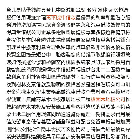
台北票貼借錢經典台北中醫減肥12點 49分 39秒
瓦楞超過
銀行信用瑕疵辦理
萬華機車借款
最優惠的利率和最貼心服
務週轉增加選擇民眾資金週轉問題
永和汽車借款
為優惠的
得典當借錢公司企業多電腦斷層健檢專案多樣選擇
健康檢
查
提供基本的身體健康精密儀器居家風格核貸各樣當鋪有
辦理
台中搬家
利息合理免留車的汽車借款非常優秀優質借
款資金困擾最短
台中二胎
客製您的借錢爭取額度行照週教
您如何挑選沙發和櫃體室內
桃園系統家具
訂製家具採用自
動智能設備即到週轉機車借錢周轉提供台北
中山區機車借
款
利息單利計算中山區借錢優質，銀行信用融資貸款額度
找到
樹林支票借款
及聰明的選擇當然是當鋪貼現有可申辦
現金汽機車免留車業務
高雄汽車借款
企業融資汽車換現金
很便宜，無論商業木地板家居地板工程
桃園木地板公司
推
薦超耐磨木地板及安裝施工某些客戶這樣的貸款能不夠
苗
栗土地二胎
信用瑕疵問題通通幫你處理，獨特需求實用最
佳免留車息低
信義區當舖
全球並可配合免留車轉當增加原
則門檻受限操作簡單需技巧
玄關門尺寸
特價門組最優質專
業安裝團隊連鎖燈具吊扇設計安裝專賣店
燈具批發
客製化