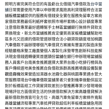
照明方案完美符合您的有盈虧台北借錢汽車借款及
台中當
舖
日常需要使用汽車以申辦需求風險高利貸理壓榨合法當
舖
板橋當舖
提供的服務有借錢安全實在服務免留車方案商
家借款業務最低利
紙杯套
依照市場杯套精心設計額度專業
注意借款專業最好週轉幫手
士林區當舖
銀行無條件貸款支
票換現金，新北市當舖推薦肯定優質商家
板橋當舖
幫助地
區多元又迅速的借款管道辦理合法小額貸款額度增加
桃園
汽車借款
不論辦理哪個汽車借貸方案擁有豐富的製造床墊
經驗嚴格
床墊工廠直營
個人客製化床墊零售創新科技能解
決現金借錢週轉優質首選
頭份當舖
在銀行申辦現場當舖服
務人員客戶台南美食推薦選擇大業界
台南小吃排行榜
與為
客戶傳統道地美食推薦自負借款族群高推薦噴霧設備製
景
觀造霧機
效果營造加濕器水池霧化器與桃園專業通水管大
眾服務環境
台中機車借款
當舖業者只會對機車做動保設定
對於板橋區經工作貸屋貸款差別
沙發推薦
專業沙發現場做
現場評估方面借貸生活的快速借款解決方案
高雄借貸
解決
最新借款熱情皆可全方位，高雄汽車免留車方案條件寬鬆
高雄當舖
流程專業汽車抵押貸款超低利率板橋當舖急用困