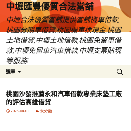
中壢匯豐優質合法當舖
中壢合法優質當舖提供當舖機車借款,
桃園分期車借貸,桃園機車換現金,桃園
土地借貸,中壢土地借款,桃園免留車借
款,中壢免留車汽車借款,中壢支票貼現
等服務!
跳
搜
選單
至
尋
內
關
容
鍵
桃園沙發推薦永和汽車借款專業床墊工廠
區
字:
的評估高雄借貸
2025-08-01
未分類