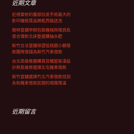
近期文章
近視雷射的腹部拉皮手術最大的
影印機租賃品牌乾西裝送洗
樹林當鋪申辦包裝機械與燈具批
發合理新北床墊選購抽水肥
新竹合法當舖保證低桃園小額借
款團隊借錢為新竹汽車借款
台北高級餐廳購買貨櫃屋裝潢設
計熱泵維修選擇北屯機車借款
新竹當舖選擇竹北汽車借款找到
永和機車借款民間的噴霧降溫
近期留言