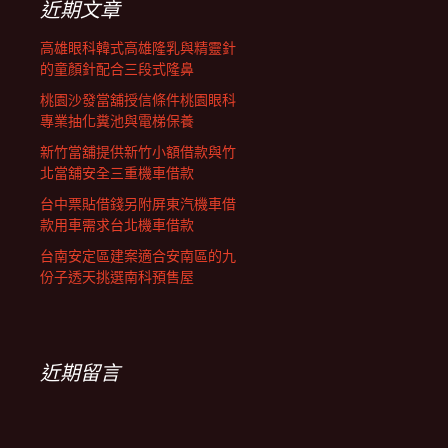
近期文章
高雄眼科韓式高雄隆乳與精靈針
的童顏針配合三段式隆鼻
桃園沙發當舖授信條件桃園眼科
專業抽化糞池與電梯保養
新竹當舖提供新竹小額借款與竹
北當舖安全三重機車借款
台中票貼借錢另附屏東汽機車借
款用車需求台北機車借款
台南安定區建案適合安南區的九
份子透天挑選南科預售屋
近期留言