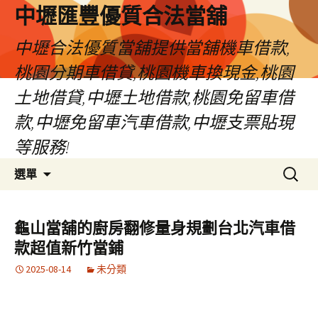
中壢匯豐優質合法當舖
中壢合法優質當舖提供當舖機車借款,
桃園分期車借貸,桃園機車換現金,桃園
土地借貸,中壢土地借款,桃園免留車借
款,中壢免留車汽車借款,中壢支票貼現
等服務!
跳
搜
選單
至
尋
內
關
容
鍵
龜山當舖的廚房翻修量身規劃台北汽車借
區
字:
款超值新竹當鋪
2025-08-14
未分類