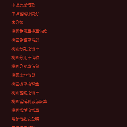
中壢房屋借款
中壢當舖哪間好
未分類
桃園免留車機車借款
桃園免留車當舖
桃園分期免留車
桃園分期車借款
桃園分期車借貸
桃園土地借貸
桃園機車換現金
桃園當舖免留車
桃園當舖利息怎麼算
桃園當舖流當車
當舖借款安全嗎