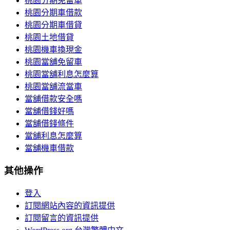
桃園分期免留車
桃園分期車借款
桃園分期車借貸
桃園土地借貸
桃園機車換現金
桃園當舖免留車
桃園當舖利息怎麼算
桃園當舖流當車
當舖借款安全嗎
當舖借錢好嗎
當舖借錢條件
當舖利息怎麼算
當舖機車借款
其他操作
登入
訂閱網站內容的資訊提供
訂閱留言的資訊提供