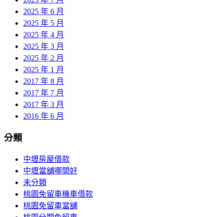
2025 年 6 月
2025 年 5 月
2025 年 4 月
2025 年 3 月
2025 年 2 月
2025 年 1 月
2017 年 8 月
2017 年 7 月
2017 年 3 月
2016 年 6 月
分類
中壢房屋借款
中壢當舖哪間好
未分類
桃園免留車機車借款
桃園免留車當舖