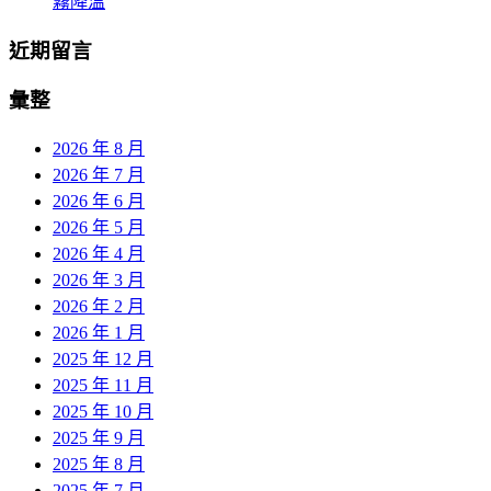
霧降溫
近期留言
彙整
2026 年 8 月
2026 年 7 月
2026 年 6 月
2026 年 5 月
2026 年 4 月
2026 年 3 月
2026 年 2 月
2026 年 1 月
2025 年 12 月
2025 年 11 月
2025 年 10 月
2025 年 9 月
2025 年 8 月
2025 年 7 月