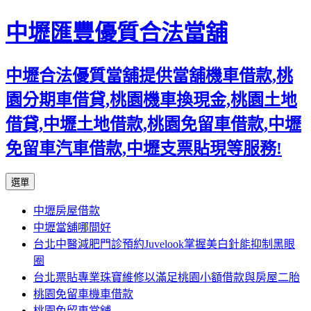
中壢匯豐優質合法當舖
中壢合法優質當舖提供當舖機車借款,桃
園分期車借貸,桃園機車換現金,桃園土地
借貸,中壢土地借款,桃園免留車借款,中壢
免留車汽車借款,中壢支票貼現等服務!
跳
選單
至
中壢房屋借款
內
中壢當舖哪間好
容
台北中醫減肥門診預約Juvelook掌握美白針能抑制黑眼
區
圈
台北票貼專業珠寶維修以滿足桃園小額借款與房屋二胎
桃園免留車機車借款
桃園免留車當舖