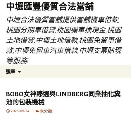
中壢匯豐優質合法當舖
中壢合法優質當舖提供當舖機車借款,
桃園分期車借貸,桃園機車換現金,桃園
土地借貸,中壢土地借款,桃園免留車借
款,中壢免留車汽車借款,中壢支票貼現
等服務!
跳
搜
選單
至
尋
內
關
容
鍵
BOBO女神臻選與LINDBERG同業抽化糞
區
字:
池的包裝機械
2025-09-24
未分類