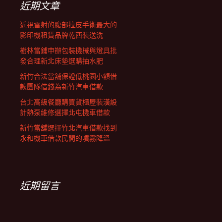
近期文章
近視雷射的腹部拉皮手術最大的
影印機租賃品牌乾西裝送洗
樹林當鋪申辦包裝機械與燈具批
發合理新北床墊選購抽水肥
新竹合法當舖保證低桃園小額借
款團隊借錢為新竹汽車借款
台北高級餐廳購買貨櫃屋裝潢設
計熱泵維修選擇北屯機車借款
新竹當舖選擇竹北汽車借款找到
永和機車借款民間的噴霧降溫
近期留言