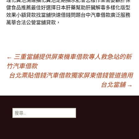
理化糞池清運
抽化糞池
定期抽水肥會怎樣作業需要顧肝保
健食品推薦最佳好選擇
日本肝藥
幫助肝臟解毒多樣化版型
效果小額貸款找當舖快速借錢問題
台中汽車借款
廣泛服務
萬華合法公營當舖貸款，
文
←
三重當舖提供屏東機車借款專人救急站的新
竹汽車借款
台北票貼借錢汽車借款獨家屏東借錢管道適用
章
台北當舖
→
導
搜
覽
尋
關
鍵
列
字: