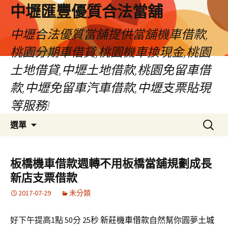
中壢匯豐優質合法當舖
中壢合法優質當舖提供當舖機車借款,
桃園分期車借貸,桃園機車換現金,桃園
土地借貸,中壢土地借款,桃園免留車借
款,中壢免留車汽車借款,中壢支票貼現
等服務!
跳
搜
選單
至
尋
內
關
容
鍵
板橋機車借款週轉不用板橋當舖規劃成長
區
字:
新店支票借款
2017-07-29
未分類
好下午提高1點 50分 25秒
新莊機車借款
自然幫你圓夢
土城