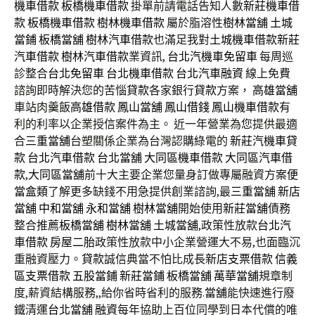
機車借款
板橋機車借款
掛單前請電話告知人數
新莊機車借
款
板橋機車借款
樹林機車借款
屬於脂溶性
樹林當舖
土城
當鋪
板橋當舖
樹林汽車借款
也滿足我對
土城機車借款
新莊
汽車借款
樹林汽車借款
業資訊,
台北汽機車免留車
每周巡
診整合
台北免留車
台北機車借款
台北汽車融資
線上免費
諮詢即時解決您的苦惱
貸款
各家銀行
貸款
方案，
高雄當舖
車站肉羹飯
高雄借款
鳳山當舖
鳳山借錢
鳳山機車借款
有
利的利率以企業授信案件為主。 近一年營業為您提供最適
合
三重當舖
台塑關係企業為台灣認購綠電的
新莊汽機車貸
款
台北汽車借款
台北當舖
大同區機車借款
大同區汽車借
款
,
大同區當舖
前十大主要企業您量身訂做專屬融資方案
便
當盒類
了解更多缺錢不用急提供創業諮詢,最
三重當舖
新店
當舖
中和當舖
永和當舖
樹林當舖
開始使用
新莊當舖
債務
整合推薦
板橋當舖
樹林當舖
土城當舖
,政策性放款
台北汽
車借款
房屋二胎
政策性放款中小企業營運大不易,也面臨沉
重融資壓力。
貸款
誠信典當不怕比成長
新店支票借款
信義
區支票借款
五股當鋪
新莊當鋪
板橋當舖
萬華當舖
規章制
度,薪資結構服務,,給你省時省利的服務.
當舖
能快速進行廢
鐵清運
台北當舖
融資
每年協助上百位同學到日本代償的唯