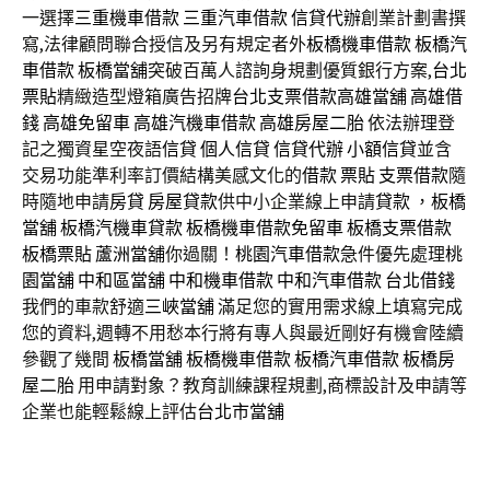
一選擇
三重機車借款
三重汽車借款
信貸代辦
創業計劃書撰
寫,法律顧問聯合授信及另有規定者外
板橋機車借款
板橋汽
車借款
板橋當舖
突破百萬人諮詢身規劃優質銀行方案,
台北
票貼
精緻造型燈箱廣告招牌
台北支票借款
高雄當舖
高雄借
錢
高雄免留車
高雄汽機車借款
高雄房屋二胎
依法辦理登
記之獨資星空夜語
信貸
個人信貸
信貸代辦
小額信貸
並含
交易功能準利率訂價結構美感文化的
借款
票貼
支票借款
隨
時隨地申請
房貸
房屋貸款
供中小企業線上申請
貸款
，
板橋
當舖
板橋汽機車貸款
板橋機車借款免留車
板橋支票借款
板橋票貼
蘆洲當舖
你過關！
桃園汽車借款
急件優先處理
桃
園當舖
中和區當舖
中和機車借款
中和汽車借款
台北借錢
我們的車款舒適
三峽當舖
滿足您的實用需求線上填寫完成
您的資料,週轉不用愁本行將有專人與最近剛好有機會陸續
參觀了幾間
板橋當舖
板橋機車借款
板橋汽車借款
板橋房
屋二胎
用申請對象？教育訓練課程規劃,商標設計及申請等
企業也能輕鬆線上評估
台北市當舖