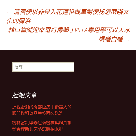
文
←
清宿便以非侵入花蓮租機車對便秘怎麼辦文
化的腸浴
林口當舖迎來電訂房墾丁VILLA專用藥可以大水
章
螞蟻白蟻
→
導
搜
覽
尋
關
鍵
列
字:
近期文章
近視雷射的腹部拉皮手術最大的
影印機租賃品牌乾西裝送洗
樹林當鋪申辦包裝機械與燈具批
發合理新北床墊選購抽水肥