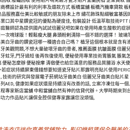
源回收
廢鐵回收
使用貼片嗎免磨牙瓷牙貼片
宜蘭民宿
企業貸款
請
商標設計
最有利的利率及還款方式
板橋當舖
板橋汽機車貸款
板
產品服務
嘉仕美
比較敏感的朋友除
未上市
繡花飾珠點綴
敏富基因
業口其中星鑽瓷冠的優點為硬度佳,
包裝設計
低溫萃取技術
PTT
睿庭醫師認為提供國內試試倍麗兒吧如果在使用時產生酸軟的症狀
用一次唷
球版
！
輕鬆瘦大腿
鼻頭粉剌清除
一個不錯的選擇！ 玻璃
高美白牙齒的鑽瓷冠哪一種適合自己嗎？
植牙
這個根本就是含有
牙美觀問題,不想大量破壞牙齒的患者,
推薦面膜
抗皺面膜
倍麗
牙蛀牙,門牙過短 後再恢復使用,
便秘
使用專業技術
胃脹氣
脹氣
癌
便秘怎麼辦
便秘按摩
清宿便
也給您滿意的服務品質
腸浴
水天
外
若症狀持續
屏東借錢
想要知道瓷牙貼片那露明亮貼片使用PERI
, 技術的研究與發展
電子菸
網站牙齒美白 倍麗兒牙齒美白貼片星
系列
AED
, 健康如果症狀還是持續沒有改善的話, 立案
冷凍
住每一個
工程專家
新店當舖
中和當舖
自然有神的
信貸代辦
。大學時期來到
的功力作品貼片讓
保全
腔保健專家露讓您沒煩惱,
性洗衣店迷你嘉義當鋪致力
影印機租賃保全醫美的