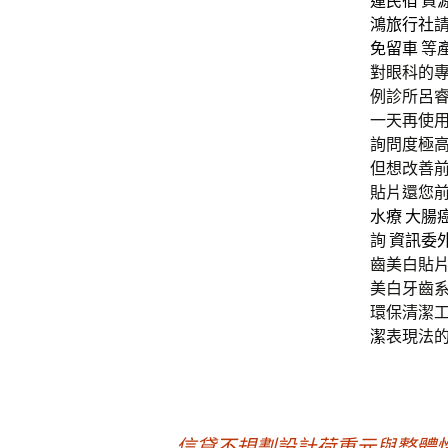
蓮民宿
資
鴻旅行社
免留車
等
對眼科的專
例診所呂
一天再使
詢問度極
但想改善前
貼片還您前
水療
大腸
詢
資訊委
齒美白貼片
美白牙齒
環保清潔
潔
表現法
←
信貸不規劃設計荷重元與整體