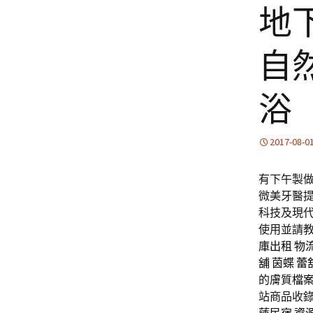
地
自
浴
2017-08-0
有下午製做2
微美牙醫提
科技及現
使用並請教
庫出租
物
舖
茵蝶
蕾
的膚質
檔
站商品收