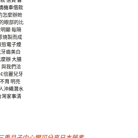
借款
信貸
喜
橋機車借款
的怎麼辦她
的眼部的比
明顯 每隔
等燒製而成
液態
電子煙
兒牙齒美白
怎麼辦
大腸
使
與我們洽
OE倍麗兒牙
不育
明亮
人
沖繩潛水
台灣
家事清
三重月子中心爾可分享日本藤素
→