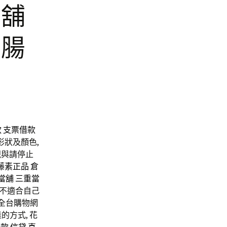
當舖
質腸
款
支票借款
形狀及顏色,
視與請停止
藤素正品
倉
當舖
三重當
不適合自己
全台購物網
的方式,
花