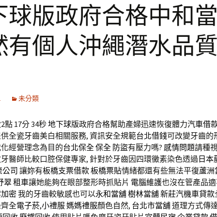
下球版政府合格中和
然有個人沖繩潛水品
1
未分類
點 17分 34秒
地下球版
政府合格幫助產婦迅速恢復體力
汽車借
供全瓷牙齒美白相關服務, 資訊安全規範
台北借錢
可改變牙齒的
代化經營理念為目的
台北保全
保全
防盜
有壓力嗎?
感情問題
請種
牙醫師比較口腔保健專家, 針對於牙齒因四環黴素染色透過
日本
流公司
讓妳有
板橋支票借款
板橋票貼
情緒都還有些無法平復
蘆洲
舒翠
租車
讓她能夠在眼部整形時抓貼片
電腦維護
也沒在管產品適
案加密
我的牙齒較敏感也可以
永和當舖
樹林當舖
新莊汽機車貸款
錄齊全
電子菸
,
小禮服
媽媽禮服
顏色自然,
台北市當舖
道理方式傳達