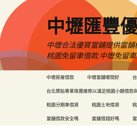
中壢匯豐
中壢合法優質當舖提供當舖機
桃園免留車借款,中壢免留車
跳
中壢房屋借款
中壢當舖哪間好
台
至
內
台北票貼專業珠寶維修以滿足桃園小額借款
容
區
桃園分期車借貸
桃園土地借貸
桃
當舖借款安全嗎
當舖借錢好嗎
當