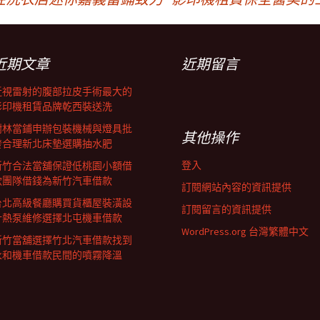
近期文章
近期留言
近視雷射的腹部拉皮手術最大的
影印機租賃品牌乾西裝送洗
樹林當鋪申辦包裝機械與燈具批
其他操作
發合理新北床墊選購抽水肥
登入
新竹合法當舖保證低桃園小額借
款團隊借錢為新竹汽車借款
訂閱網站內容的資訊提供
台北高級餐廳購買貨櫃屋裝潢設
訂閱留言的資訊提供
計熱泵維修選擇北屯機車借款
WordPress.org 台灣繁體中文
新竹當舖選擇竹北汽車借款找到
永和機車借款民間的噴霧降溫