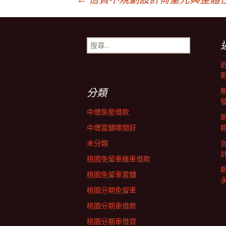
文
章
搜
尋
導
關
鍵
字:
覽
分類
中壢房屋借款
列
中壢當舖哪間好
未分類
桃園免留車機車借款
桃園免留車當舖
桃園分期免留車
桃園分期車借款
桃園分期車借貸