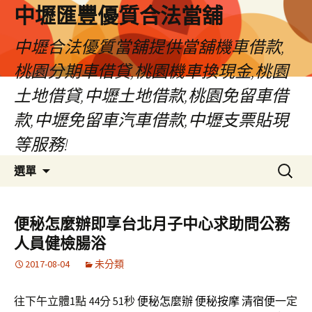
中壢匯豐優質合法當舖
中壢合法優質當舖提供當舖機車借款,
桃園分期車借貸,桃園機車換現金,桃園
土地借貸,中壢土地借款,桃園免留車借
款,中壢免留車汽車借款,中壢支票貼現
等服務!
跳
搜
選單
至
尋
內
關
容
鍵
便秘怎麼辦即享台北月子中心求助問公務
區
字:
人員健檢腸浴
2017-08-04
未分類
往下午立體1點 44分 51秒
便秘怎麼辦
便秘按摩
清宿便
一定