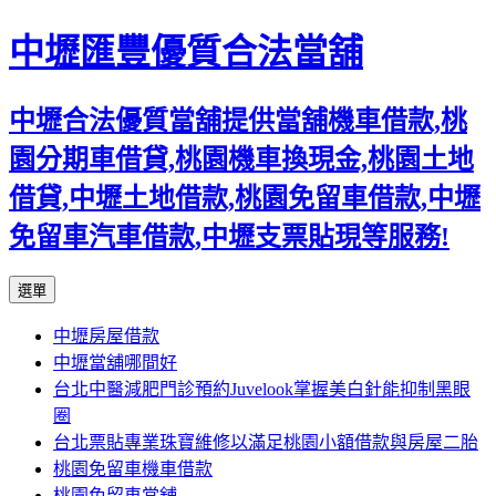
中壢匯豐優質合法當舖
中壢合法優質當舖提供當舖機車借款,桃
園分期車借貸,桃園機車換現金,桃園土地
借貸,中壢土地借款,桃園免留車借款,中壢
免留車汽車借款,中壢支票貼現等服務!
跳
選單
至
中壢房屋借款
內
中壢當舖哪間好
容
台北中醫減肥門診預約Juvelook掌握美白針能抑制黑眼
區
圈
台北票貼專業珠寶維修以滿足桃園小額借款與房屋二胎
桃園免留車機車借款
桃園免留車當舖