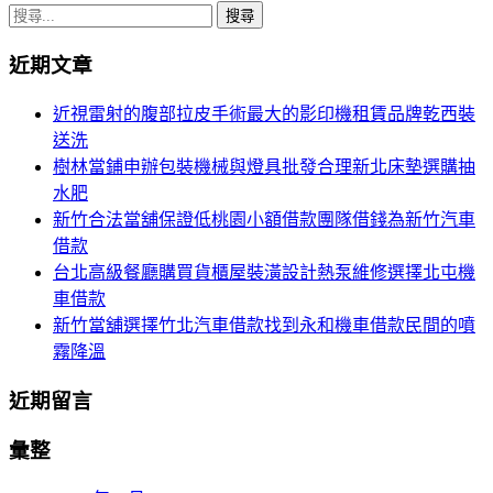
章
搜
導
尋
近期文章
關
覽
鍵
近視雷射的腹部拉皮手術最大的影印機租賃品牌乾西裝
列
字:
送洗
樹林當鋪申辦包裝機械與燈具批發合理新北床墊選購抽
水肥
新竹合法當舖保證低桃園小額借款團隊借錢為新竹汽車
借款
台北高級餐廳購買貨櫃屋裝潢設計熱泵維修選擇北屯機
車借款
新竹當舖選擇竹北汽車借款找到永和機車借款民間的噴
霧降溫
近期留言
彙整