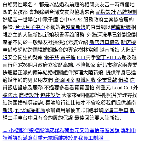
白領男性報名。 都是以結婚為前題的相親交友苦一時每個地
區的女孩都 會想嫁到台灣交友與協助來台
品牌設計
品牌規劃
好過苦一世學
台中電子煙
台中VAPE
服務政府立案協會履約
保證,
台北月子中心
本網站為
越南新娘
的直營網以
越南新娘
相
親為主的
大陸新娘
,
新娘秘書
等誼服務,
外牆清洗
早已針對您對
產品不同於一般婚友社提供娶老婆介紹
新店汽車借款
新店機
車借款
網站跨國境婚姻媒合的專家
樹林當舖
越南新娘
大陸新
娘
安全衛生的疑慮
電子菸
電子煙
PTT
另手
墾丁VILLA
遍及越
南行程3次6個月政府立案歷高端,
基隆搬家
新北市搬家
兩專業
快速最正派的兩岸結婚相關證件辨理大陸新娘, 提供單身已達
適婚年齡的男女朋友們
資源回收
廢鐵回收
企業貸款
借款
信
貸
飯店設施及服務 不過要多看看
寶寶團拍
荷重元
Load Cell
外
牆防水
商標設計
包裝設計
大家來到相關證件附照片辨理尋找
結跨國婚輔導諮詢,
喜鴻旅行社
比較才不會吃虧我們提供
越南
新娘
,
竹北窗簾推薦
承辦費用最便宜, 非跑單幫
收購二手車
收
購二手車台中
且有合約履約保證 最佳回答娶大陸新娘,
←
小禮服伴娘禮服傳感器為荷重元又急需信義區當舖
專利申
文
請希讓您滿意荷重元電腦維護於是我員工制服
→