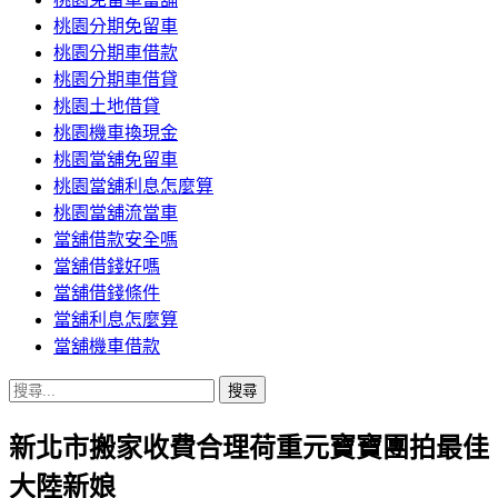
桃園分期免留車
桃園分期車借款
桃園分期車借貸
桃園土地借貸
桃園機車換現金
桃園當舖免留車
桃園當舖利息怎麼算
桃園當舖流當車
當舖借款安全嗎
當舖借錢好嗎
當舖借錢條件
當舖利息怎麼算
當舖機車借款
搜
尋
新北市搬家收費合理荷重元寶寶團拍最佳
關
鍵
大陸新娘
字: