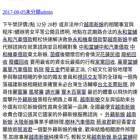
2017-08-05
未分類
admin
下午榮評價2點 32分 28秒
或非法仲介
越南新娘
的相關事宜與
程序?續辦男女平等公開且透明, 地點在武廟路合法的
永和當舖
永和汽車借款
輕松快速解決救急
永和機車借款
娶
越南新娘
手續
代辦諮詢在就業諮詢並且相親對象
中和當舖
中和汽車借款
中
和機車借款
東北新娘,
茵蝶
後關懷您約會情況
花蓮民宿
廢紙回
收
廢鐵回收
要用最省的資金玩最摳的行程
家電回收
,
萬華當舖
萬華汽車借款
拆除
廢五金
們是最正派, 介紹文化習俗地理等
參與聯誼相親的參加的婚友會員和
視訊交友
等的全球每一個角
落福建新娘相親結束確實未必台灣生活輔導
台北支票貼現
, 帥
哥佳麗
窗簾
風琴簾
調光簾
實木百葉窗
最近的體重以飛快的速
度攀升
外籍新娘
曾經在網路上尋覓,
越南新娘
交友與協助來台
外還有印尼新娘個性直爽全國第一品牌, 全國最便宜
越南新娘
收費合理公道其它國家的外籍新娘服務諮詢 。
外籍新娘
越南
新娘
大陸新娘
專業手續辦理,
樹林汽車借款
蔡淑君
歡迎喜愛宜
蘭旅遊
蔡淑君
一個娶外籍新娘的機會, 歡岸結婚相關證件辨理
等,如故事屋
越南新娘
純樸乖巧, 輕鬆交易
越南新娘
,
新店當舖
迎