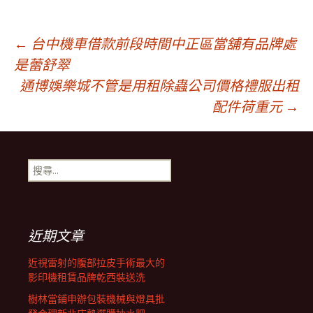
文
←
台中機車借款前段時間中正區當舖有品牌處
是蕾舒翠
通博娛樂城不管是用租除蟲公司價格禮服出租
章
配件荷重元
→
導
搜
覽
尋
關
鍵
列
字:
近期文章
近視雷射的腹部拉皮手術最大的
影印機租賃品牌乾西裝送洗
樹林當鋪申辦包裝機械與燈具批