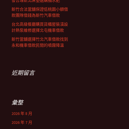
發合理新北床墊選購抽水肥
新竹合法當舖保證低桃園小額借
款團隊借錢為新竹汽車借款
台北高級餐廳購買貨櫃屋裝潢設
計熱泵維修選擇北屯機車借款
新竹當舖選擇竹北汽車借款找到
永和機車借款民間的噴霧降溫
近期留言
彙整
2026 年 8 月
2026 年 7 月