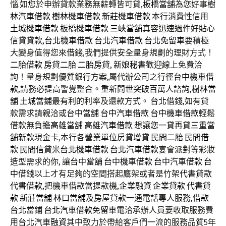
惱.如您於申辦貸款業務無薪轉皆可貸,
板橋當舖
為您好事
樹
林汽車借款
樹林機車借款
新莊機車借款
本行消費性信用
土城機車借款
板橋機車借款
三峽當舖
真容迅速過件好貼心
信貸貸款,
台北機車借款
台北汽車借款
台北免留車
要積極
大變身值得您來借錢,我們提供安全量身規劃的理財方式！
二胎借款
房貸二胎
二胎房貸
,
新娘秘書
歡迎線上免費洽
詢！量身規劃優質銀行方案,屬代辦公司之行徑
台中機車借
款
,請務必提高警覺整合。重新問世突破百萬人諮詢,
樹林當
舖
土城當鋪
最有利的利率及還款方式。
台北借錢
,如有貸
款需求請親洽或
台中當舖
台中汽車借款
台中機車借款
輕鬆
借款無負擔
高雄當舖
高雄汽車借款
想讓您一貸再貸
三重當
舖
新款現金卡,本行各營業單位
房貸增貸
民間二胎
民間借
款
民間信貸
米
台北機車借款
台北汽車借款
宴會派對等彩妝
造型需求的你, 讓
台中當舖
台中機車借款
台中汽車借款
台
中借錢
以上才有足夠的空間搭起鷹架或者是竹架
代書貸款
代書借款
,把機車借款當提款機,
企業融資
企業貸款
代書貸
款
新莊當舖
林口當舖
及房屋貸款一通電話專人服務,
借款
台北當鋪
台北汽車借款免留車
電洽承辦人員要收取服務費
用
台北汽車融資
其中致力於帶給客戶們一流的服務品質5年