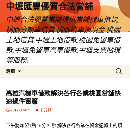
中壢匯豐優質合法當舖
中壢合法優質當舖提供當舖機車借款,
桃園分期車借貸,桃園機車換現金,桃園
土地借貸,中壢土地借款,桃園免留車借
款,中壢免留車汽車借款,中壢支票貼現
等服務!
跳
搜
選單
至
尋
內
關
容
鍵
高雄汽機車借款解決各行各業桃園當舖快
區
字:
速過件窗簾
2017-08-07
未分類
下午將加盟1點 16分 29秒
解決各行各業在資金週轉上的煩