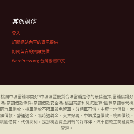
其他操作
登入
訂閱網站內容的資訊提供
訂閱留言的資訊提供
WordPress.org 台灣繁體中文
桃園中壢當舖哪間好
?中壢匯豐優質合法當舖是你的最佳選擇,當舖借錢好
嗎?當舖借款條件?當舖借款安全嗎?桃園當舖利息怎麼算?匯豐當舖專營
桃
園汽車借款
、機車借款不限車齡免留車，分期車可借。中壢土地借貸、大
額借款、營運週金、臨時週轉金、支票貼現、
中壢房屋借款
、桃園借錢、
桃園借貸、代償高利，是您桃園資金周轉的好夥伴，汽車借款工商融資新
管道。