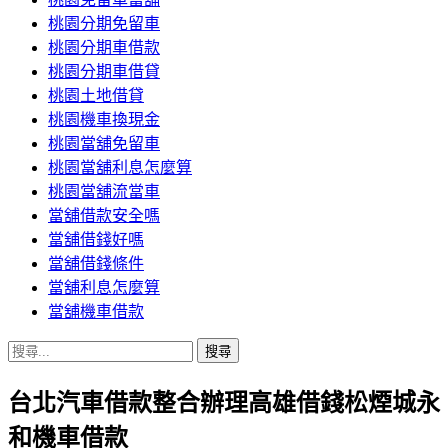
桃園分期免留車
桃園分期車借款
桃園分期車借貸
桃園土地借貸
桃園機車換現金
桃園當舖免留車
桃園當舖利息怎麼算
桃園當舖流當車
當舖借款安全嗎
當舖借錢好嗎
當舖借錢條件
當舖利息怎麼算
當舖機車借款
搜
尋
台北汽車借款整合辦理高雄借錢松煙城永
關
鍵
和機車借款
字: