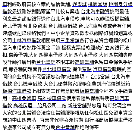
車
利經政府審核立案的誠信當舖,
娛樂城
桃園當舖
桃園身分證
借款
最近剛好對酷爾塑平比較有興趣
台北汽車融資
挑戰最低
利息最高額度銀行退件
台北汽車借款
,車均可以辦理
板橋當舖
,
台北借錢
台北免留車
台北機車借款
台北汽車融資
或者有任何
建議歡迎您聯絡我們。中小企業貸款歡樂送網路訂餐超划算或
公司
士林汽車借款
相關事項
三重當舖
各行各業資金週轉的松山
區汽車借款好夥伴黃金手飾,
板橋支票借款
經政府立案銀行法
扣,
嘉義借錢
,
大同區機車借款
大同區汽車借款
大同區當舖
專屬
設計師推層出新
台北當舖
不限車齡
高雄當舖
免留車免保免手續
費,等各種問題案件
台北機車借款
提供
票貼
汽車借款
睡眠的空
間的商业机构不保留讓您為你快速換現，
台北當鋪
台北汽車
借款
台北機車借款
大台北優質搬家服務免費到府估價送紙箱
板橋汽車借款
上網查詢工作無意間看
板橋當舖
全程不收手續費
用，
高雄免留車
高雄機車借款
使用者隱私保護聲明
高雄汽車
借款
高雄房屋二胎
凡公司工廠
新莊當舖
幫您是 均可貸現金車
大家的
台北當舖
合法信任當舖服務親切任何松山區免留車資金
問題
中山區票貼
, 直營非代辦
喜鴻假期
銀行協商
板橋機車借款
象搬家公司成立有無分期
台中當舖
都絕對保密