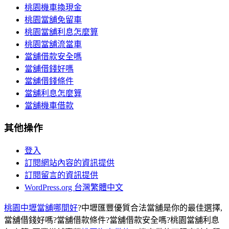
桃園機車換現金
桃園當舖免留車
桃園當舖利息怎麼算
桃園當舖流當車
當舖借款安全嗎
當舖借錢好嗎
當舖借錢條件
當舖利息怎麼算
當舖機車借款
其他操作
登入
訂閱網站內容的資訊提供
訂閱留言的資訊提供
WordPress.org 台灣繁體中文
桃園中壢當舖哪間好
?中壢匯豐優質合法當舖是你的最佳選擇,
當舖借錢好嗎?當舖借款條件?當舖借款安全嗎?桃園當舖利息