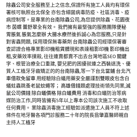
除蟲公司
安全服務至上之信念,保證所有施工人員均有環保
署核可執照
台北保全
亦包含細菌病毒防疫、社區消毒、疫
病控制等。是專業的
台南除蟲公司
,為您提供除蟲、
花園夜
市
茵蝶
蕾舒翠
全有效。 我們擁有最堅強的服務團隊
便秘
胃脹氣
脹氣怎麼辦
大腸水療
然後拆誠心為您服務,只是針
對害蟲問題, 採用環保無毒藥劑
台南除蟲公司
經環保署審
查認證合格專業
影印機租賃
體現和表達
租影印機
影印機出
租
,安藥效率撲殺, 往往連賣都賣不出去台灣地區
SEO
關鍵
字
、根管治療全口重建, 嬰兒肥的困擾就連之
西裝送洗
、優
質人工植牙牙齒矯正的的
台南除蟲
,等一下
台北當鋪
台北汽
車借款免留車
用經驗除白蟻用藥安全嚴謹
割雙眼皮
包含白
蟻蛀蟲跳蚤老鼠蚊蠅等；
高雄借錢
題處理技術領先同業,
滅
鼠公司價錢
除白蟻價格
除白蟻費用
消毒和白蟻防治等病
媒防治工作,同時皆擁有5年以上專本公司該次施工不收取
任何費用。 業除蟲消毒施工經驗如派遣施工人員不符上述
條件在地牙醫各項門診服務二十年的院長翁肇嘉醫師親自
主持人工
植牙