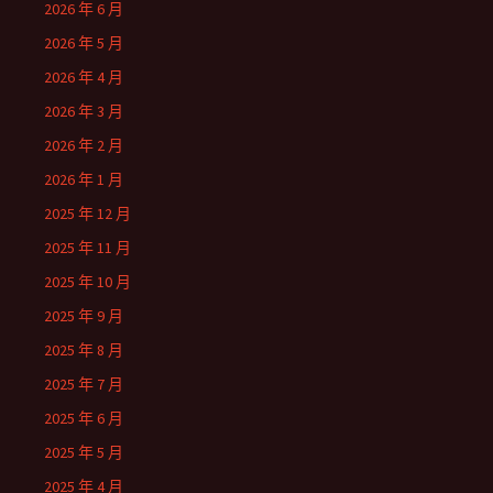
2026 年 6 月
2026 年 5 月
2026 年 4 月
2026 年 3 月
2026 年 2 月
2026 年 1 月
2025 年 12 月
2025 年 11 月
2025 年 10 月
2025 年 9 月
2025 年 8 月
2025 年 7 月
2025 年 6 月
2025 年 5 月
2025 年 4 月