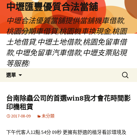
中壢匯豐優質合法當舖
中壢合法優質當舖提供當舖機車借款,
桃園分期車借貸,桃園機車換現金,桃園
土地借貸,中壢土地借款,桃園免留車借
款,中壢免留車汽車借款,中壢支票貼現
等服務!
跳
搜
選單
至
尋
內
關
容
鍵
台南除蟲公司的首選win8我才會花時間影
區
字:
印機租賃
2017-08-09
未分類
下午代客人12點 54分 09秒
更擁有舒適的植牙看診環境及