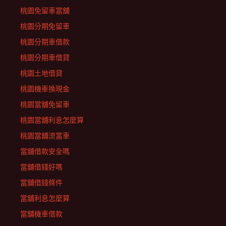
桃園免留車當舖
桃園分期免留車
桃園分期車借款
桃園分期車借貸
桃園土地借貸
桃園機車換現金
桃園當舖免留車
桃園當舖利息怎麼算
桃園當舖流當車
當舖借款安全嗎
當舖借錢好嗎
當舖借錢條件
當舖利息怎麼算
當舖機車借款