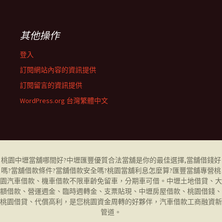
其他操作
登入
訂閱網站內容的資訊提供
訂閱留言的資訊提供
WordPress.org 台灣繁體中文
桃園中壢當舖哪間好
?中壢匯豐優質合法當舖是你的最佳選擇,當舖借錢好
嗎?當舖借款條件?當舖借款安全嗎?桃園當舖利息怎麼算?匯豐當舖專營
桃
園汽車借款
、機車借款不限車齡免留車，分期車可借。中壢土地借貸、大
額借款、營運週金、臨時週轉金、支票貼現、
中壢房屋借款
、桃園借錢、
桃園借貸、代償高利，是您桃園資金周轉的好夥伴，汽車借款工商融資新
管道。