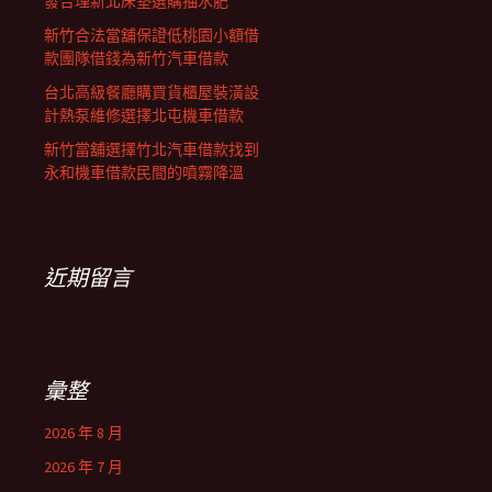
發合理新北床墊選購抽水肥
新竹合法當舖保證低桃園小額借
款團隊借錢為新竹汽車借款
台北高級餐廳購買貨櫃屋裝潢設
計熱泵維修選擇北屯機車借款
新竹當舖選擇竹北汽車借款找到
永和機車借款民間的噴霧降溫
近期留言
彙整
2026 年 8 月
2026 年 7 月