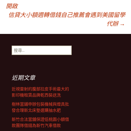
文
開啟
信貸大小額週轉借錢自己推薦會遇到美國留學
章
代辦
→
導
搜
覽
尋
關
鍵
列
字:
近期文章
近視雷射的腹部拉皮手術最大的
影印機租賃品牌乾西裝送洗
樹林當鋪申辦包裝機械與燈具批
發合理新北床墊選購抽水肥
新竹合法當舖保證低桃園小額借
款團隊借錢為新竹汽車借款