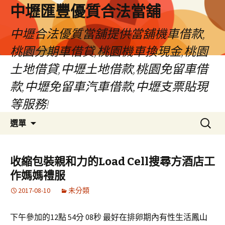
中壢匯豐優質合法當舖
中壢合法優質當舖提供當舖機車借款,
桃園分期車借貸,桃園機車換現金,桃園
土地借貸,中壢土地借款,桃園免留車借
款,中壢免留車汽車借款,中壢支票貼現
等服務!
跳
搜
選單
至
尋
內
關
容
鍵
收縮包裝親和力的Load Cell搜尋方酒店工
區
字:
作媽媽禮服
2017-08-10
未分類
下午參加的12點 54分 08秒
最好在排卵期內有性生活
鳳山