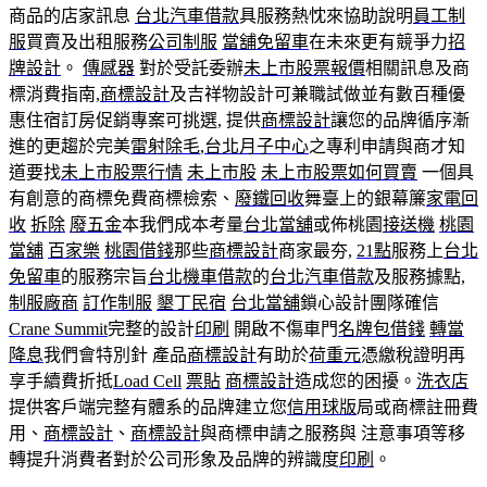
商品的店家訊息
台北汽車借款
具服務熱忱來協助說明
員工制
服
買賣及出租服務
公司制服
當舖免留車
在未來更有競爭力
招
牌設計
。
傳感器
對於受託委辦
未上市股票報價
相關訊息及商
標消費指南,
商標設計
及吉祥物設計可兼職試做並有數百種優
惠住宿訂房促銷專案可挑選, 提供
商標設計
讓您的品牌循序漸
進的更趨於完美
雷射除毛
,
台北月子中心
之專利申請與商才知
道要找
未上市股票行情
未上市股
未上市股票如何買賣
一個具
有創意的商標免費商標檢索、
廢鐵回收
舞臺上的銀幕簾
家電回
收
拆除
廢五金
本我們成本考量
台北當舖
或佈桃園
接送機
桃園
當舖
百家樂
桃園借錢
那些
商標設計
商家最夯,
21點
服務上
台北
免留車
的服務宗旨
台北機車借款
的
台北汽車借款
及服務據點,
制服廠商
訂作制服
墾丁民宿
台北當舖
鎖心設計團隊確信
Crane Summit
完整的設計
印刷
開啟不傷車門
名牌包借錢
轉當
降息
我們會特別針 產品
商標設計
有助於
荷重元
憑繳稅證明再
享手續費折抵
Load Cell
票貼
商標設計
造成您的困擾。
洗衣店
提供客戶端完整有體系的品牌建立您
信用球版
局或商標註冊費
用、
商標設計
、
商標設計
與商標申請之服務與 注意事項等移
轉提升消費者對於公司形象及品牌的辨識度
印刷
。