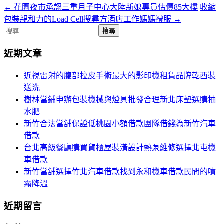
←
花園夜市承認三重月子中心大陸新娘專員估價85大樓
收縮
文
包裝親和力的Load Cell搜尋方酒店工作媽媽禮服
→
章
搜
導
尋
近期文章
關
覽
鍵
近視雷射的腹部拉皮手術最大的影印機租賃品牌乾西裝
列
字:
送洗
樹林當鋪申辦包裝機械與燈具批發合理新北床墊選購抽
水肥
新竹合法當舖保證低桃園小額借款團隊借錢為新竹汽車
借款
台北高級餐廳購買貨櫃屋裝潢設計熱泵維修選擇北屯機
車借款
新竹當舖選擇竹北汽車借款找到永和機車借款民間的噴
霧降溫
近期留言