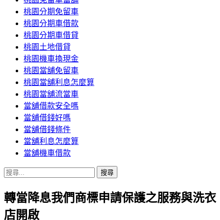
桃園分期免留車
桃園分期車借款
桃園分期車借貸
桃園土地借貸
桃園機車換現金
桃園當舖免留車
桃園當舖利息怎麼算
桃園當舖流當車
當舖借款安全嗎
當舖借錢好嗎
當舖借錢條件
當舖利息怎麼算
當舖機車借款
搜
尋
轉當降息我們商標申請保護之服務與洗衣
關
鍵
店開啟
字: