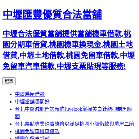
中壢匯豐優質合法當舖
中壢合法優質當舖提供當舖機車借款,桃
園分期車借貸,桃園機車換現金,桃園土地
借貸,中壢土地借款,桃園免留車借款,中壢
免留車汽車借款,中壢支票貼現等服務!
跳
選單
至
中壢房屋借款
內
中壢當舖哪間好
容
台北中醫減肥門診預約Juvelook掌握美白針能抑制黑眼
區
圈
台北票貼專業珠寶維修以滿足桃園小額借款與房屋二胎
桃園免留車機車借款
桃園免留車當舖