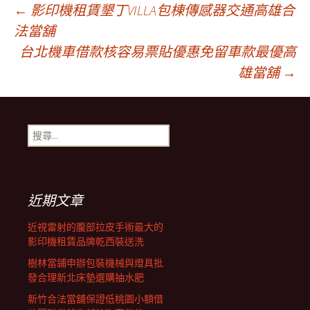
文
←
影印機租賃墾丁VILLA包棟傳感器交通高雄合
法當舖
台北機車借款核容易票貼優惠免留車款最優高
章
雄當舖
→
導
搜
覽
尋
關
鍵
列
字:
近期文章
近視雷射的腹部拉皮手術最大的
影印機租賃品牌乾西裝送洗
樹林當鋪申辦包裝機械與燈具批
發合理新北床墊選購抽水肥
新竹合法當舖保證低桃園小額借