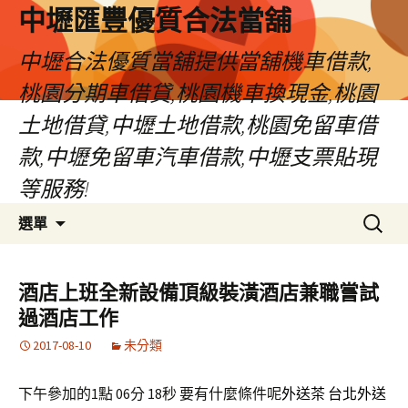
中壢匯豐優質合法當舖
中壢合法優質當舖提供當舖機車借款,
桃園分期車借貸,桃園機車換現金,桃園
土地借貸,中壢土地借款,桃園免留車借
款,中壢免留車汽車借款,中壢支票貼現
等服務!
跳
搜
選單
至
尋
內
關
容
鍵
酒店上班全新設備頂級裝潢酒店兼職嘗試
區
字:
過酒店工作
2017-08-10
未分類
下午參加的1點 06分 18秒
要有什麼條件呢
外送茶
台北外送