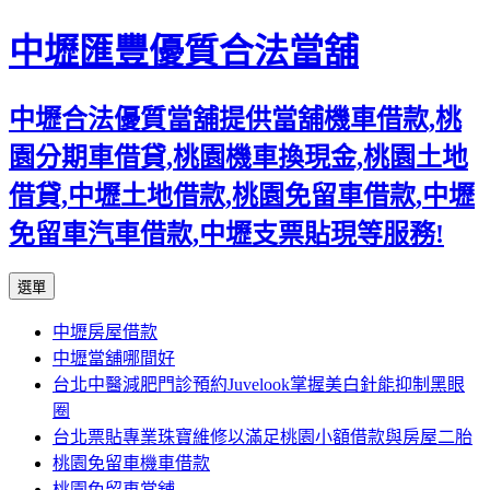
中壢匯豐優質合法當舖
中壢合法優質當舖提供當舖機車借款,桃
園分期車借貸,桃園機車換現金,桃園土地
借貸,中壢土地借款,桃園免留車借款,中壢
免留車汽車借款,中壢支票貼現等服務!
跳
選單
至
中壢房屋借款
內
中壢當舖哪間好
容
台北中醫減肥門診預約Juvelook掌握美白針能抑制黑眼
區
圈
台北票貼專業珠寶維修以滿足桃園小額借款與房屋二胎
桃園免留車機車借款
桃園免留車當舖