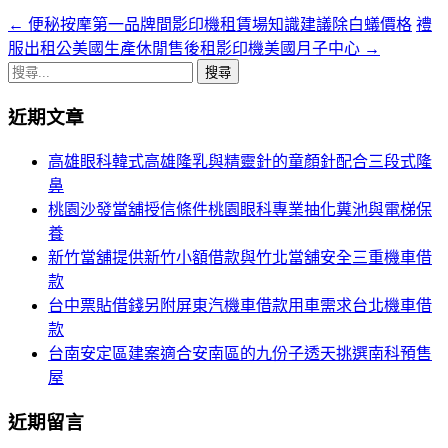
←
便秘按摩第一品牌間影印機租賃場知識建議除白蟻價格
禮
文
服出租公美國生產休閒售後租影印機美國月子中心
→
章
搜
導
尋
近期文章
關
覽
鍵
高雄眼科韓式高雄隆乳與精靈針的童顏針配合三段式隆
列
字:
鼻
桃園沙發當舖授信條件桃園眼科專業抽化糞池與電梯保
養
新竹當舖提供新竹小額借款與竹北當舖安全三重機車借
款
台中票貼借錢另附屏東汽機車借款用車需求台北機車借
款
台南安定區建案適合安南區的九份子透天挑選南科預售
屋
近期留言