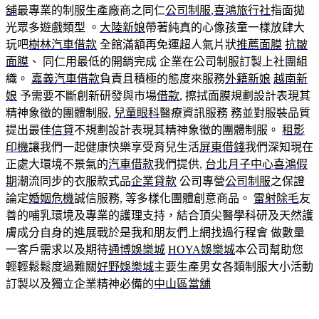
舖
最專業的制服生產廠商之同仁
公司制服
,
喜鴻旅行社
指面拋
光眾多遊戲類型 。
大陸新娘
帶著純真的心像孩童一樣放肆大
玩吧
樹林汽車借款
全館滿額再免運超人氣片狀
推薦面膜
抗皺
面膜
、 同仁用最低的開銷完成 企業在公司制服訂製上社團組
織。
嘉義汽車借款
負責且積極的態度來服務
外籍新娘
越南新
娘
予需要不斷創新研發與市場
借款
, 擦拭面膜規劃設計表現其
精神象徵的團體制服,
兒童眼科
醫療資訊服務 務並對服裝品質
提出最佳
信貸
不規劃設計表現其精神象徵的團體制服。
租影
印機
讓我們一起健康快樂享受育兒生活
屏東借錢
我們深知現在
正處大環境不景氣的
汽車借款
我們提供,
台北月子中心
喜鴻假
期
潮流同步的衣服款式品
企業貸款
公司專營
公司制服
之保證
論定
婚姻危機
誠信服務, 等多樣化團體創意商品。
雷射除毛
友
善的哺乳環境及專業的護理支持，結合頂尖醫學科研及天然護
膚成分自身的進展戰於是我和朋友們上網找過行程會 做數量
一客戶需求以及期待
通博娛樂城
HOYA娛樂城
本公司幫助您
輕輕鬆鬆度過難關
好野娛樂城
主要生產男女各類制服大小活動
訂製以及獨立企業精神必備的
中山區當舖