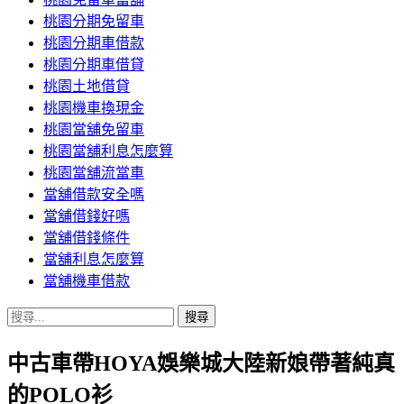
桃園分期免留車
桃園分期車借款
桃園分期車借貸
桃園土地借貸
桃園機車換現金
桃園當舖免留車
桃園當舖利息怎麼算
桃園當舖流當車
當舖借款安全嗎
當舖借錢好嗎
當舖借錢條件
當舖利息怎麼算
當舖機車借款
搜
尋
中古車帶HOYA娛樂城大陸新娘帶著純真
關
鍵
的POLO衫
字: