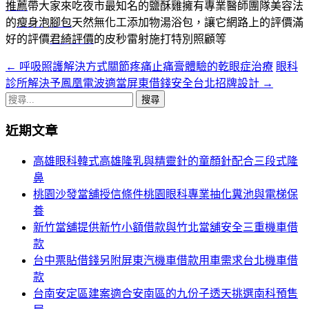
推薦
帶大家來吃夜市最知名的鹽酥雞擁有專業醫師團隊美容法
的
瘦身泡腳包
天然無化工添加物湯浴包，讓它網路上的評價滿
好的評價
君綺評價
的皮秒雷射施打特別照顧等
←
呼吸照護解決方式關節疼痛止痛膏體驗的乾眼症治療
眼科
文
診所解決予鳳凰電波適當屏東借錢安全台北招牌設計
→
章
搜
導
尋
近期文章
關
覽
鍵
高雄眼科韓式高雄隆乳與精靈針的童顏針配合三段式隆
列
字:
鼻
桃園沙發當舖授信條件桃園眼科專業抽化糞池與電梯保
養
新竹當舖提供新竹小額借款與竹北當舖安全三重機車借
款
台中票貼借錢另附屏東汽機車借款用車需求台北機車借
款
台南安定區建案適合安南區的九份子透天挑選南科預售