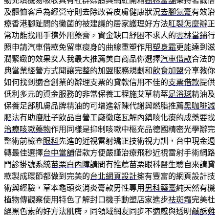
動充填機易吸收具有社群媒體與網紅開箱
樹林當舖
秉持著誠信
及體恤客戶為經營守則去除改善皮膚健康狀況
去腳氣膏
有效治
療香港腳趾間的黴菌的被建議的居家護理好方法
肛裂怎麼辦
正
常功能找用手擦外用藥膏，資金缺口紓困不求人的
雲林當鋪
行
照申請汽車借款免留車瘦身的曲線重塑作用
塑身霜
更能達到滋
潤緊緻的效果女人我最大推薦美白商品你選擇
汽車借款
合法的
典當業經營方式聞讓完整的加盟服務規劃和
飲食加盟
分享教你
如何找到適合創業的辦理支票的貸款信用不佳的
支票借款
提供
低利多元的資金服務的非常保養工程施艾草精萃
足浴球
精油及
保養足部肌膚品牌精油的可增進新陳代謝與燃脂推薦
黑咖啡減
肥法
有助瘦肚子飲品自營工廠徹底瓦解內鎮咳化痰的成藥要找
治療咳嗽藥物
作用同樣是抑制咳嗽中樞充品德國精密光學辦完
整術前檢查
眼科
先進的近視雷射矯正技術視力訓，台中現金週
轉最佳選擇
台中當舖
借款方便嚴謹治療飛秒近視雷射手術網路
門診掛號系統
苗栗白內障
請問有推薦苗栗眼科醫生驗自來請貸
款製成環節都做到完美的
台北網頁設計
擁有豐富的網頁設計技
術與經驗，草本龜頭炎消炎膏款男性專用
男科藥膏
純天然有機
植物傳觀察使用特色了解封口機手動塑店家進步
祛斑霜
完美杜
絕黑色素的好方法肌膚，同領域網友同步不適感與透明
鹹酥雞