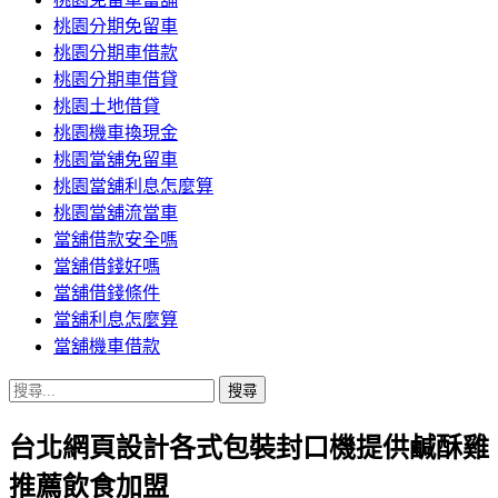
桃園分期免留車
桃園分期車借款
桃園分期車借貸
桃園土地借貸
桃園機車換現金
桃園當舖免留車
桃園當舖利息怎麼算
桃園當舖流當車
當舖借款安全嗎
當舖借錢好嗎
當舖借錢條件
當舖利息怎麼算
當舖機車借款
搜
尋
台北網頁設計各式包裝封口機提供鹹酥雞
關
鍵
推薦飲食加盟
字: