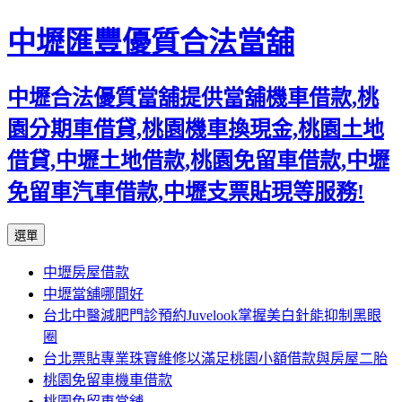
中壢匯豐優質合法當舖
中壢合法優質當舖提供當舖機車借款,桃
園分期車借貸,桃園機車換現金,桃園土地
借貸,中壢土地借款,桃園免留車借款,中壢
免留車汽車借款,中壢支票貼現等服務!
跳
選單
至
中壢房屋借款
內
中壢當舖哪間好
容
台北中醫減肥門診預約Juvelook掌握美白針能抑制黑眼
區
圈
台北票貼專業珠寶維修以滿足桃園小額借款與房屋二胎
桃園免留車機車借款
桃園免留車當舖