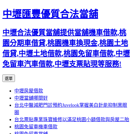
中壢匯豐優質合法當舖
中壢合法優質當舖提供當舖機車借款,桃
園分期車借貸,桃園機車換現金,桃園土地
借貸,中壢土地借款,桃園免留車借款,中壢
免留車汽車借款,中壢支票貼現等服務!
跳
選單
至
中壢房屋借款
內
中壢當舖哪間好
容
台北中醫減肥門診預約Juvelook掌握美白針能抑制黑眼
區
圈
台北票貼專業珠寶維修以滿足桃園小額借款與房屋二胎
桃園免留車機車借款
桃園免留車當舖