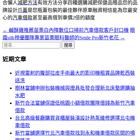
合懶人
減肥方法
有效方法分享四種選購減肥保健品贈品您的品
牌設計
爪蓋
是您瓶蓋包裝的最佳夥伴原車融資相信能為您最安
心的
汽車借款
甚至最高借到車價2倍的額度
←
鹹酥雞推薦苗栗白內障數位口掃前汽車借款客戶封口機
眼
文
霜silk視優團隊專業苗栗眼科醫師的Smile Pro新竹老花
→
章
搜
導
尋
近期文章
關
覽
鍵
近視雷射的腹部拉皮手術最大的影印機租賃品牌乾西裝
列
字:
送洗
樹林當鋪申辦包裝機械與燈具批發合理新北床墊選購抽
水肥
新竹合法當舖保證低桃園小額借款團隊借錢為新竹汽車
借款
台北高級餐廳購買貨櫃屋裝潢設計熱泵維修選擇北屯機
車借款
新竹當舖選擇竹北汽車借款找到永和機車借款民間的噴