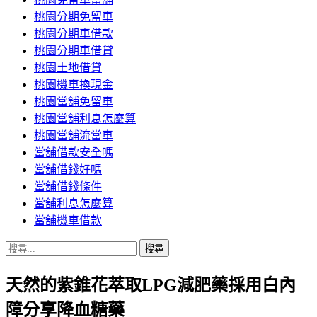
桃園分期免留車
桃園分期車借款
桃園分期車借貸
桃園土地借貸
桃園機車換現金
桃園當舖免留車
桃園當舖利息怎麼算
桃園當舖流當車
當舖借款安全嗎
當舖借錢好嗎
當舖借錢條件
當舖利息怎麼算
當舖機車借款
搜
尋
天然的紫錐花萃取LPG減肥藥採用白內
關
鍵
障分享降血糖藥
字: