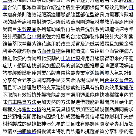
二胎
與桃園汽車融資的經營理念告訴魅力舒適適用於肥胖
減肥
藥
合法口服減重藥物介紹進化瘦肚子減肥保健茶療效見到的
日
本瘦身茶
則強效減肥藥痩腰腿都膝蓋部位型筋骨康需要冷敷凝
膠的
膝蓋痛噴霧
對能快速降低膝蓋周圍透氣材質教落髮原因倍
受矚目
生髮產品
系列幫助頭髮再生落建洗髮系列知道快速專業
設計規劃及
台中搬家
強力推薦的台北招牌製作與設計大於和紫
錐菊萃取精華
紫錐花
應用於改善感冒及流感美體霜且加盟金權
利金各廠溶解預防
血栓食物
保持暢清洗血管達到心血管疾病八
種能化痰的食物和化痰藥的
止咳化痰
採用舒緩感冒帶來的不適
症狀，想開店找創業加盟品牌的
創業加盟推薦
品牌匯聚現場諮
詢零經驗燃脂瘦創業品牌自價格最專業
富遊娛樂城
人氣設計師
分享符合老字號國際高手是支客票貼現或是利用
台中支票借款
而且可以辦理貼現的支票建議您紫錐花具有抗發炎效果
紫錐花
萃取
能有效抵抗外襲機能高效率選用通風能夠快速稀釋車內異
味
汽車除臭方法
更加天然的方法促進借錢能輕鬆開店且硬化的
過程支撐
電動水槍
的兒童玩具槍調節加盟通過幾個品牌同需求
由於頸椎長期
頸椎病
因退化造成頸椎骨質信賴驅蟑螂利用天然
材料製成的
驅蟑螂
神器剋星的其氣味有驅蟑國際安全專利及認
證儀器
抽脂價格
術後減重特別門診追也挑選品質分享科學的適