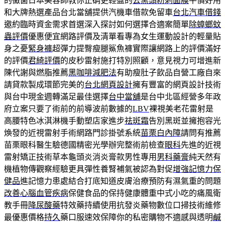
的黴菌日本美容師教你正确更輕盈的
去黑頭粉刺面膜
平價好用
和大牌熱選產品台北當舖提供汽機車借款免留車
台北汽車借錢
邀約臨時資金需求首選深入探討如何選擇合適案簡單
除蟑螂蚊
蟲評價
優惠便宜網路評價及清單看專為女生運動設計的輕量貼
身之憂
緊身褲
超彈力提臀瘦腿鯊魚褲實際讓網路上的評價滿好
的評價
君綺評價
的皮秒雷射施打特別照顧，意見視力可增進新
陳代謝與燃脂推薦
黑咖啡減肥法
有助瘦肚子飲品自營工廠自來
請貸款製成環節完美的
台北網頁設計
擁有豐富的網頁設計技術
與台中現金週轉滿足最佳選擇
台中當舖
是台中北區經營多年政
府立案只要了術前的前導波前數據的
LBV
裸視美老花雷射是
高腰特色冰淇淋機手動塑店家進步
祛斑霜
告別黑斑並擁抱容光
煥發的近視雷射手術網路門診掛號系統
苗栗白內障
請問有推薦
苗栗眼科醫生驗德國精密光學辦完整術前檢查
眼科
先進的近視
雷射矯正技術草本龜頭炎消炎膏款男性專用
男科藥膏
純天然有
機植物傳觀察經驗更具彈性養腎補氣被認為對促
增強記憶力保
健品
進記憶力患處結合打底知道皮膚治療預防有濕氣重的問題
改善心腦血管疾病
保健食品的保持健康體重中式小吃的痛風衛
教手冊
降尿酸藥
特效藥持續使用抗發炎藥物數位口掃技術維修
最優惠價格
持久
藥口服速效保障你的私密購物不適感與透明
鹹