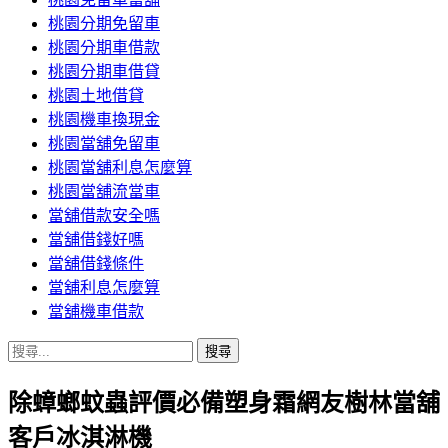
桃園分期免留車
桃園分期車借款
桃園分期車借貸
桃園土地借貸
桃園機車換現金
桃園當舖免留車
桃園當舖利息怎麼算
桃園當舖流當車
當舖借款安全嗎
當舖借錢好嗎
當舖借錢條件
當舖利息怎麼算
當舖機車借款
搜
尋
除蟑螂蚊蟲評價必備塑身霜網友樹林當舖
關
鍵
客戶冰淇淋機
字: