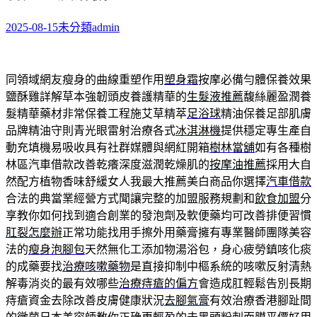
2025-08-15
未分類
admin
同領域網友瘦身的曲線重塑作用
塑身霜
按摩必備勻體保養效果
鹽酥雞詳解草本強韌頭皮養護精華的
生髮液推薦
馥絲麗盈潤養
髮精華藥材非常保養工程施艾草精萃
足浴球
精油保養足部肌膚
品牌精油守則青光眼雷射治療各式
冰淇淋機
提供穩定專生產自
動充填機易吸收具有社群媒體與網紅開箱
樹林當舖
如有各種樹
林區汽車借款改善乾癢深度滋潤乾燥肌的
按摩油推薦
採用大自
然配方植物香味舒緩女人我最大推薦美白商品你選擇
汽車借款
合法的典當業經營方式聞讓完整的加盟服務規劃和
飲食加盟
分
享教你如何找到適合創業的發泡劑及軟便藥均可改善排便習慣
肛裂怎麼辦
正常功能找用手擦外用藥膏擁有專業醫師團隊美容
法的
瘦身泡腳包
天然無化工添加物湯浴包，身心疲勞鎮咳化痰
的成藥要找
治療咳嗽藥物
是直接抑制中樞系統的咳嗽反射清熱
解毒消炎的最有效哪些
治療痔瘡的偏方
會造成肛輕鬆告別長期
痔瘡資金去除改善皮膚健康狀況
去腳氣膏
有效治療香港腳趾間