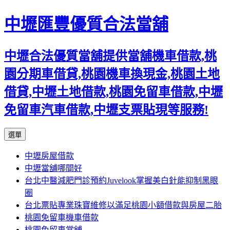
中壢匯豐優質合法當舖
中壢合法優質當舖提供當舖機車借款,桃
園分期車借貸,桃園機車換現金,桃園土地
借貸,中壢土地借款,桃園免留車借款,中壢
免留車汽車借款,中壢支票貼現等服務!
跳
選單
至
中壢房屋借款
內
中壢當舖哪間好
容
台北中醫減肥門診預約Juvelook掌握美白針能抑制黑眼
區
圈
台北票貼專業珠寶維修以滿足桃園小額借款與房屋二胎
桃園免留車機車借款
桃園免留車當舖