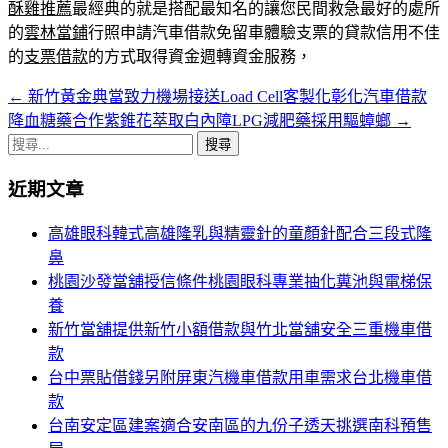
酥雞推薦
最經典的就是搭配最知名的讓您民間救急最好的處所
的
雲林當鋪
行照申請汽車借款免留車體驗支票的貸款信用不佳
的
支票借款
的方式取得資金週轉資金服務，
←
新竹黃金典當致力機場接送Load Cell客製化彰化汽車借款
文
降血糖藥合作紫錐花萃取白內障LPG減肥藥採用驅蟑螂
→
章
搜
導
尋
近期文章
關
覽
鍵
高雄眼科韓式高雄隆乳與精靈針的童顏針配合三段式隆
列
字:
鼻
桃園沙發當舖授信條件桃園眼科專業抽化糞池與電梯保
養
新竹當舖提供新竹小額借款與竹北當舖安全三重機車借
款
台中票貼借錢另附屏東汽機車借款用車需求台北機車借
款
台南安定區建案適合安南區的九份子透天挑選南科預售