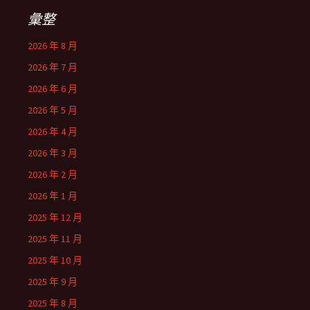
彙整
2026 年 8 月
2026 年 7 月
2026 年 6 月
2026 年 5 月
2026 年 4 月
2026 年 3 月
2026 年 2 月
2026 年 1 月
2025 年 12 月
2025 年 11 月
2025 年 10 月
2025 年 9 月
2025 年 8 月