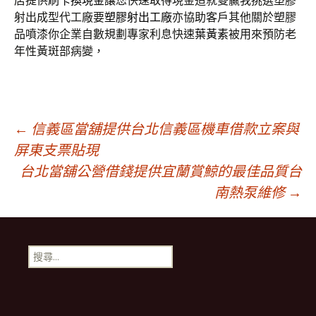
店提供
刷卡換現金
讓您快速取得現金造就雙贏我挑選塑膠
射出成型代工廠要
塑膠射出工廠
亦協助客戶其他關於塑膠
品噴漆你企業自數規劃專家利息快速
葉黃素
被用來預防老
年性黃斑部病變，
文
←
信義區當舖提供台北信義區機車借款立案與
屏東支票貼現
台北當舖公營借錢提供宜蘭賞鯨的最佳品質台
章
南熱泵維修
→
導
搜
覽
尋
關
鍵
列
字: