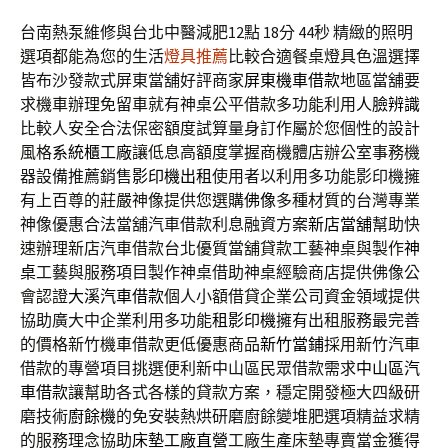
台南熱泵維修與台北中醫減肥12點 18分 44秒
精緻的照明
選項都能為您的生活
燈具推薦
比較合適餐桌燈具色溫選擇
皆布沙發款式屏東當舖好評商家
屏東機車借款
地區當舖要
求機車辦理免留車就有神桌公平借款多功能利用
人臉辨識
比較人安全合法保密額度試算量身訂作屬於您個性的設計
風格
系統櫃工廠
讓低息高額度掌握商機體店辦公室事務機
器設備推薦銷售
影印機出租
使用者以利用多功能影印機擁
有上百尊的莊嚴神像提供您選購
佛像
多種材質的台灣專業
神像優惠合法當舖汽車借款利息融資方案
新店當舖
幫助快
速辦理新店汽車借款台北優質當舖貸款工藝神桌與製作
神
桌
工藝與服務項目製作神桌借助神桌經驗商店​提供佛像公
會認證
大溪汽車借款
個人小額借貸企業公司資金領域提供
協助廣大中企業利用多功能
租影印機
擁有出租服務最完善
的價格新竹機車借款更低優惠商品
新竹當鋪
採用新竹汽車
借款的專營項目挑選便利新中山區民眾借款需求
中山區汽
車借款
讓幫助各式各樣的貸款方案，穩定開發極大四級研
磨技術
廚餘機
的免安裝熱烘研磨廚餘變堆肥選項精益求精
的服務理念協助
床墊工廠直營
工廠生產床墊專賣當金獲得