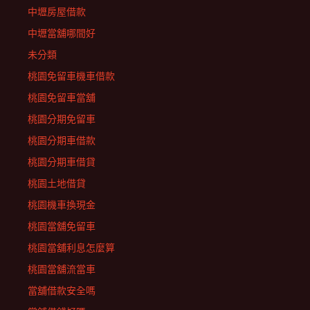
中壢房屋借款
中壢當舖哪間好
未分類
桃園免留車機車借款
桃園免留車當舖
桃園分期免留車
桃園分期車借款
桃園分期車借貸
桃園土地借貸
桃園機車換現金
桃園當舖免留車
桃園當舖利息怎麼算
桃園當舖流當車
當舖借款安全嗎