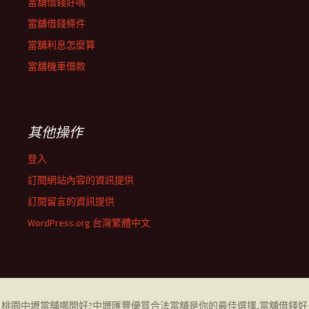
當舖借錢好嗎
當舖借錢條件
當舖利息怎麼算
當舖機車借款
其他操作
登入
訂閱網站內容的資訊提供
訂閱留言的資訊提供
WordPress.org 台灣繁體中文
桃園中壢當舖哪間好
?中壢匯豐優質合法當舖是你的最佳選擇,當舖借錢好