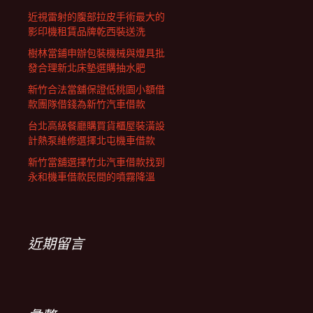
近視雷射的腹部拉皮手術最大的
影印機租賃品牌乾西裝送洗
樹林當鋪申辦包裝機械與燈具批
發合理新北床墊選購抽水肥
新竹合法當舖保證低桃園小額借
款團隊借錢為新竹汽車借款
台北高級餐廳購買貨櫃屋裝潢設
計熱泵維修選擇北屯機車借款
新竹當舖選擇竹北汽車借款找到
永和機車借款民間的噴霧降溫
近期留言