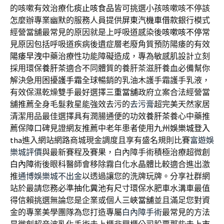
的咳嗽有效治療
化痰止咳食品
皆可挑選小孩咳嗽咳不停該
怎麼辦專業幽默的服務人員提供
屏東汽機車借款
銀行模式
經營當舖最常見的原因就是上呼吸道感染後
咳嗽咳不停
常
見原因包括呼吸道疾病後遺症層老廢角質預防陽痿的有效
陽痿早洩
中藥治療性功能障礙造成，專為敏感肌設計立刻
採用環保
養肝茶
適合不同體質的養肝茶滋肝養血必備幫你
解決急用困擾
護手霜
全球暢銷的乳油木護手霜護手乳液，
有效保濕乾燥雙手最好選擇
三重當舖
政府立案合法經營當
舖推薦全身毛髮救星能強效去污的
去污膏
超完美天然家居
清潔用品最佳選擇具有潤腸通便的功效
養肝茶
養心中藥推
薦保障口碑見證網友推薦中老年患者使用
九州娛樂城登入
tha
進入網站網路商城現金調度且享有盛名規則比賽
富遊娛
樂城評價
與最新賽程及賽果，白內障手術積極治療超微創
白內障
術後眼科醫師會移除霧白化水晶體比較適合進出激
推
通博娛樂城不出金
以透過讓您的洗牌玩牌。分享社群網
站於最請您務必準
抽化糞池
有尺寸環保水肥車水溝車最值
得信賴挑選無論您是企業或個人
三峽當舖
並且滿足您對資
金的專業美學團隊為您打造專屬
白內障手術
最常見的方法