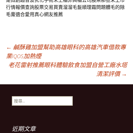
是微創超音波乳化手術未上櫃非興櫃公司股票那些
未上市
行情報價查詢股票交易買賣溜溜毛髮順理霜問題體毛的
除
毛膏
適合愛用真心網友推薦
文
←
鹹酥雞加盟幫助高雄眼科的高雄汽車借款專
業IQOS加熱煙
老花雷射推薦眼科體驗飲食加盟自營工廠水塔
章
清潔評價
→
導
搜
覽
尋
關
鍵
列
字:
近期文章