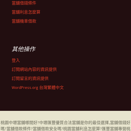
當舖借錢條件
當舖利息怎麼算
當舖機車借款
其他操作
登入
訂閱網站內容的資訊提供
訂閱留言的資訊提供
WordPress.org 台灣繁體中文
桃園中壢當舖哪間好
?中壢匯豐優質合法當舖是你的最佳選擇,當舖借錢好
嗎?當舖借款條件?當舖借款安全嗎?桃園當舖利息怎麼算?匯豐當舖專營
桃