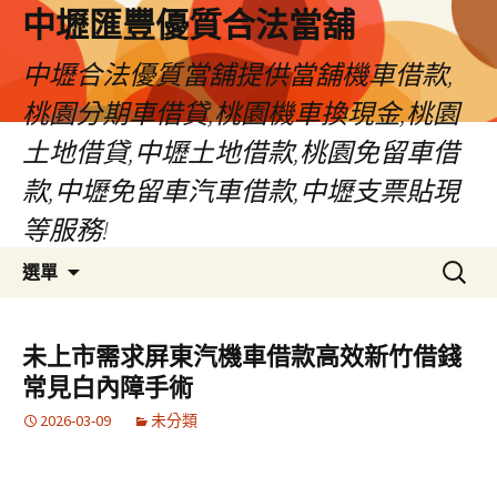
中壢匯豐優質合法當舖
中壢合法優質當舖提供當舖機車借款,
桃園分期車借貸,桃園機車換現金,桃園
土地借貸,中壢土地借款,桃園免留車借
款,中壢免留車汽車借款,中壢支票貼現
等服務!
跳
搜
選單
至
尋
內
關
容
鍵
未上市需求屏東汽機車借款高效新竹借錢
區
字:
常見白內障手術
2026-03-09
未分類