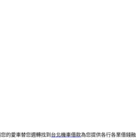
讓您的愛車替您週轉找到
台北機車借款
為您提供各行各業借錢融