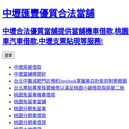
中壢匯豐優質合法當舖
中壢合法優質當舖提供當舖機車借款,桃園
車汽車借款,中壢支票貼現等服務!
跳
選單
至
中壢房屋借款
內
中壢當舖哪間好
容
台北中醫減肥門診預約Juvelook掌握美白針能抑制黑眼圈
區
台北票貼專業珠寶維修以滿足桃園小額借款與房屋二胎
桃園免留車機車借款
桃園免留車當舖
桃園分期免留車
桃園分期車借款
桃園分期車借貸