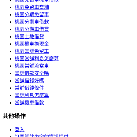
桃園免留車當舖
桃園分期免留車
桃園分期車借款
桃園分期車借貸
桃園土地借貸
桃園機車換現金
桃園當舖免留車
桃園當舖利息怎麼算
桃園當舖流當車
當舖借款安全嗎
當舖借錢好嗎
當舖借錢條件
當舖利息怎麼算
當舖機車借款
其他操作
登入
訂閱網站內容的資訊提供