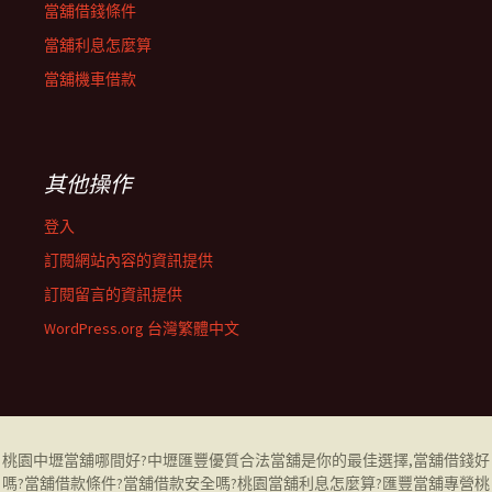
當舖借錢條件
當舖利息怎麼算
當舖機車借款
其他操作
登入
訂閱網站內容的資訊提供
訂閱留言的資訊提供
WordPress.org 台灣繁體中文
桃園中壢當舖哪間好
?中壢匯豐優質合法當舖是你的最佳選擇,當舖借錢好
嗎?當舖借款條件?當舖借款安全嗎?桃園當舖利息怎麼算?匯豐當舖專營
桃