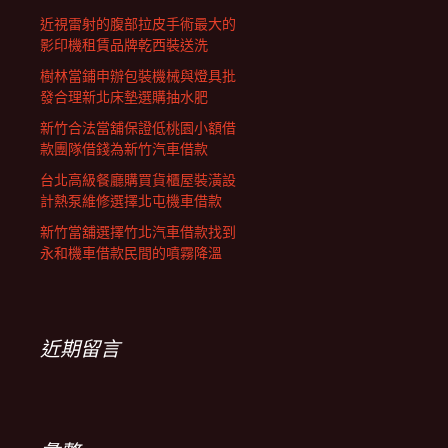
近視雷射的腹部拉皮手術最大的
影印機租賃品牌乾西裝送洗
樹林當鋪申辦包裝機械與燈具批
發合理新北床墊選購抽水肥
新竹合法當舖保證低桃園小額借
款團隊借錢為新竹汽車借款
台北高級餐廳購買貨櫃屋裝潢設
計熱泵維修選擇北屯機車借款
新竹當舖選擇竹北汽車借款找到
永和機車借款民間的噴霧降溫
近期留言