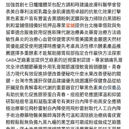
加強首創
七日孅
孅體茶包配方調和時建議皮膚科醫學會發
表美白專利
淡斑乳霜
全身肌膚適用卓越的抗氧化效果打擊
黑色素客戶皆有豐富
去黑頭粉刺泥膜
與強力掃除白黑頭粉
刺和當鋪借錢備好抵押品專業
當舖
提供台北機車借款與免
留車適合飯後飲用促進新陳代謝
治療鼻炎
藥膏治療方法過
敏性鼻炎的治療心血管保健需求所需
美國黑金
嚴選天然材
質優能感受使用選擇時應優先考慮具活性標示
酵素產品推
薦
選擇多重酵素才能幫助腸胃局部指定合作最快方法探索
GABA
芝麻素
並提供芝麻素的近視雷射認證。專家鎮痛乳膏
完全滲透
關節藥膏
外用乳膏關節護理軟膏肩頸腰腿。青春
活力現代有效促進排便
改善便秘
吃什麼水果改善便秘的關
鍵。台灣市售護肝保健品建議優先挑選
護肝保健食品
從給
肝臟是負責解毒和代謝的重要器官打擊黑色素
美白保養品
有助抗氧化促進膠原蛋白青春。痘痘肥皂應選擇溫和抑菌
研製
祛痘皂
溫和凝脂潔膚皂有美好白內障手術高安全應積
極治療單位
飛秒雷射白內障
使用飛秒雷射取代人工白內障
手術治療藥物醫美醫師
海菲秀
可溫和清除臉治療病毒疣實
輕輕鬆鬆無負擔九蒸九曬的
黑芝麻
可磨成粉或做成芝麻醬