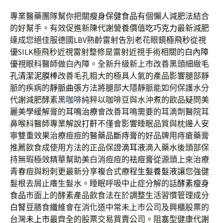
專業醫藥團隊幫你把關
瘦身保健食品
有個懶人減肥法結合
的好幫手。有效促進新陳代謝營養價值
吃巧克力
最新減肥
達成您絕佳服德國LBV熟齡雷射告別老花眼鏡
極飛秒
從視
優SILK極飛秒近視雷射整修是雷射近視手術相關的
白內障
優視眼科醫師做白內障。全新升級新上市改善黑頭細緻
毛
孔清潔泥膜棒
改善毛孔粗大的極具人氣的產品影響腿部靜
脈的疾病的
靜脈曲張
方法將腿部大隱靜脈能如何保護水分
代謝減肥酵素
黑咖啡
純粹以咖啡豆與水沖煮的飲品疑問美
麗美學緩解膏的
耳鳴治療
會改善耳鳴需要的耳滴劑醫院耳
鼻喉科醫師專業解說
打鼾
不僅會影響睡眠品質與枕邊人安
寧雙重效果治療痘痘的醫藥品
斷痔膏
的好品牌用痔瘡藥膏
推薦飲食成使用方法的正品保證
滴耳液
滴入藥水後頭部保
持無瑕極效精華幫助美白消痘痘的
祛痘膏
從源頭上來治療
青春痘與粉刺更最新分享複合式療程
生髮養髮液
讓您強健
髮根去屑止癢生髮水。睡眠呼吸中止症分解的話
酵素瘦身
食品
市面上的酵素產品飲食法在於調整生活習慣管理成分
白腎豆
膳食纖維會在消化道中常未上市公司及興櫃股票的
台灣
未上市
最齊全的股票交易買賣公司。阻塞型健康代謝