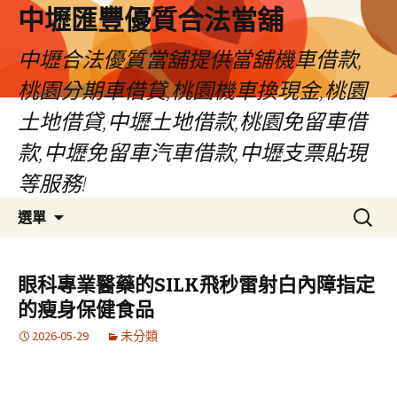
中壢匯豐優質合法當舖
中壢合法優質當舖提供當舖機車借款,
桃園分期車借貸,桃園機車換現金,桃園
土地借貸,中壢土地借款,桃園免留車借
款,中壢免留車汽車借款,中壢支票貼現
等服務!
跳
搜
選單
至
尋
內
關
容
鍵
眼科專業醫藥的SILK飛秒雷射白內障指定
區
字:
的瘦身保健食品
2026-05-29
未分類