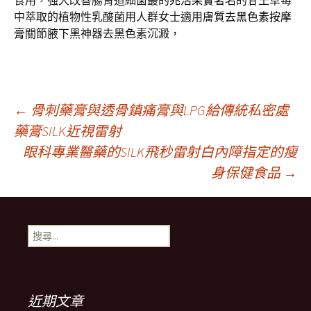
食用，强大改善腸胃道細菌叢的
兆活果實
著名的甘王草莓
中萃取的植物性乳酸菌用人群女士適用膚質
去黑色素按摩
膏
關節腋下黑神器去黑色素沉澱，
文
←
骨刺藥膏與透骨鎮痛膏與LPG給傳統私密處
藥膏SILK近視雷射
眼科專業醫藥的SILK飛秒雷射白內障指定的瘦
章
身保健食品
→
導
搜
覽
尋
關
鍵
列
字:
近期文章