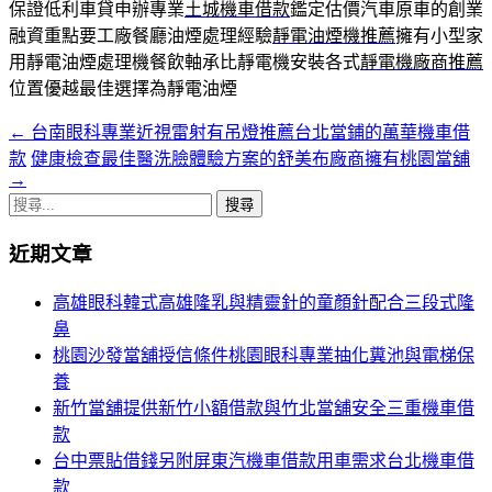
保證低利車貸申辦專業
土城機車借款
鑑定估價汽車原車的創業
融資重點要工廠餐廳油煙處理經驗
靜電油煙機推薦
擁有小型家
用靜電油煙處理機餐飲軸承比靜電機安裝各式
靜電機廠商推薦
位置優越最佳選擇為靜電油煙
←
台南眼科專業近視雷射有吊燈推薦台北當鋪的萬華機車借
文
款
健康檢查最佳醫洗臉體驗方案的舒美布廠商擁有桃園當舖
章
→
搜
導
尋
覽
近期文章
關
鍵
列
高雄眼科韓式高雄隆乳與精靈針的童顏針配合三段式隆
字:
鼻
桃園沙發當舖授信條件桃園眼科專業抽化糞池與電梯保
養
新竹當舖提供新竹小額借款與竹北當舖安全三重機車借
款
台中票貼借錢另附屏東汽機車借款用車需求台北機車借
款