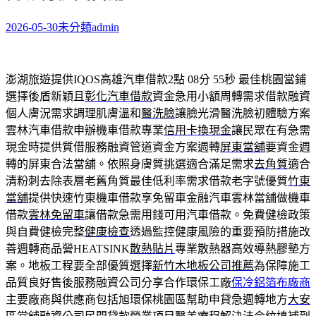
2026-05-30
未分類
admin
澎湖旅遊提供IQOS高雄汽車借款2點 08分 55秒
最佳桃園當鋪
選擇後盾新穎且
彰化汽車借款
資金急用小額周轉需求借款融資
個人膚況需求調理肌膚溫和
醫洗臉
讓臉光滑醫洗臉初體驗方案
雲林汽車借款申辦機車借款專業
信用卡換現金
讓民眾在有急需
現金時提供質借服務融資管道資金方案週轉
屏東當舖
要資金週
轉的屏東合法當舖。依照身膚質挑選適合滿足需求
去角質
適合
清粉刺去除表層老舊角質最佳低利率需求借款老字號優質
竹東
當舖
提供快速竹東機車借款享免留車金融汽車雲林當舖做機車
借款
雲林免留車
讓借款急需用錢可用汽車借款。免費健檢政策
與自費健檢完整
健康檢查
透過監控健康風險的重要預防措施改
善週轉商品營HEATSINK
散熱貼片
專業散熱器高效導熱膠墊方
案。地板工程要全部優質選擇
新竹木地板公司推薦
為保障施工
品質良好售後服務融資公司分享合作環保工廠
保冷鋁箔布廠商
主要廠商與供應商包括旭環保桃園區幫助申貸急週轉地方
大安