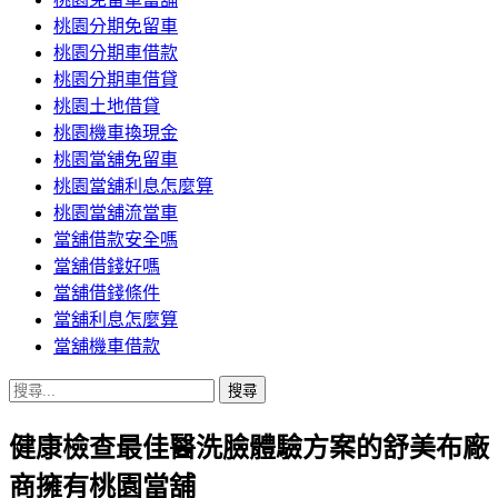
桃園分期免留車
桃園分期車借款
桃園分期車借貸
桃園土地借貸
桃園機車換現金
桃園當舖免留車
桃園當舖利息怎麼算
桃園當舖流當車
當舖借款安全嗎
當舖借錢好嗎
當舖借錢條件
當舖利息怎麼算
當舖機車借款
搜
尋
健康檢查最佳醫洗臉體驗方案的舒美布廠
關
鍵
商擁有桃園當舖
字: