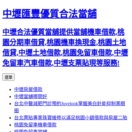
中壢匯豐優質合法當舖
中壢合法優質當舖提供當舖機車借款,桃
園分期車借貸,桃園機車換現金,桃園土地
借貸,中壢土地借款,桃園免留車借款,中壢
免留車汽車借款,中壢支票貼現等服務!
跳
選單
至
中壢房屋借款
內
中壢當舖哪間好
容
台北中醫減肥門診預約Juvelook掌握美白針能抑制黑眼
區
圈
台北票貼專業珠寶維修以滿足桃園小額借款與房屋二胎
桃園免留車機車借款
桃園免留車當舖