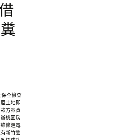
票借
化糞
北
保全
檢查
房屋土地即
貸款方案資
申辦桃園房
書維修遲
電
擁有新竹營