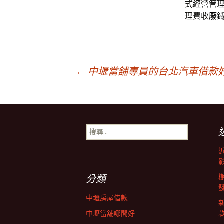
式經營管
理費收
廢
文
←
中壢當舖專員的台北汽車借款
章
搜
導
尋
關
鍵
覽
字:
分類
列
中壢房屋借款
中壢當舖哪間好