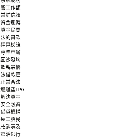
泵系統成功
影響工作額
法當舖信賴
竹資金週轉
車
資金民間
合法的貸款
選擇電梯維
薦專業申辦
桃園沙發
均
重鄉親最優
合法借款管
擇正當合法
纖體雕塑
LPG
戶解決資金
。安全融資
間借貸機構
房屋二胎
民
風乾消毒及
務靈活銀行