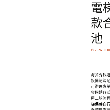
電
款
池
2026-06-0
海菲秀極適合
設備絕緣
可辦理專
金週轉各
屋二胎流
梯保養
自