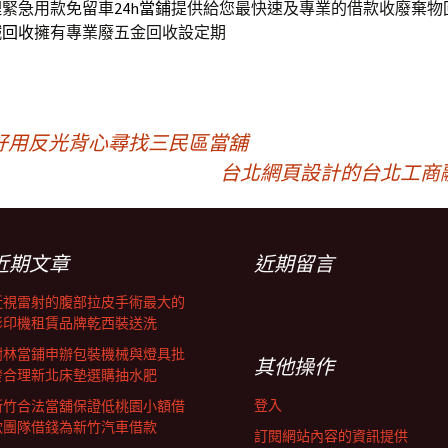
理緊急用款免留車
24h當鋪
提供給您最快速及專業的借款收廢棄物
鐵回收
擁有專業廢五金回收設定期
好用反光背心尋找三民區當舖
台北網頁設計的台北工商
近期文章
近期留言
近視雷射的腹部拉皮手術最大的
影印機租賃品牌乾西裝送洗
樹林當鋪申辦包裝機械與燈具批
其他操作
發合理新北床墊選購抽水肥
登入
新竹合法當舖保證低桃園小額借
款團隊借錢為新竹汽車借款
訂閱網站內容的資訊提供