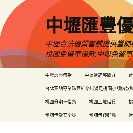
中壢匯豐
中壢合法優質當舖提供當舖機
桃園免留車借款,中壢免留車
跳
中壢房屋借款
中壢當舖哪間好
台
至
內
台北票貼專業珠寶維修以滿足桃園小額借款
容
區
桃園分期車借貸
桃園土地借貸
桃
當舖借款安全嗎
當舖借錢好嗎
當