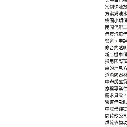
業項目汽
案例快速
方案糞池
桃園小額
民間代辦
借貸汽車
管道。申
修合約透
新店機車
採用國際
惠的計息
道消防器
申辦房屋
療程專業
需求貸款
管道借款
中壢借錢
間貸款公
烘乾衣物