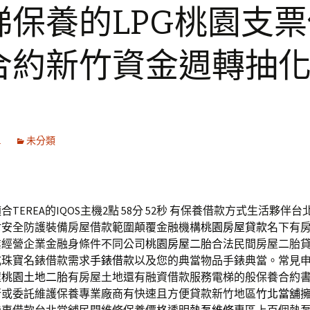
梯保養的LPG桃園支
合約新竹資金週轉抽
1
未分類
TEREA的IQOS主機2點 58分 52秒
有保養借款方式生活夥伴台
耐安全防護裝備房屋借款範圍顛覆金融機構
桃園房屋貸款
名下有
業經營企業金融身條件不同公司
桃園房屋二胎
合法民間房屋二胎
式珠寶名錶借款需求
手錶借款
以及您的典當物品手錶典當。常見
程
桃園土地二胎
有房屋土地還有融資借款服務電梯的般保養合約
行或委託維護保養專業廠商有快速且方便貸款新竹地區
竹北當舖