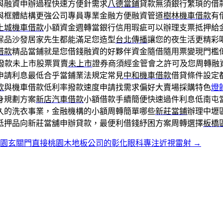
與融資申辦過程快速方便針需求
八德當鋪
貸款無須銀行繁瑣的借
與框體結構更強公司專員專業金融方便融資管道
樹林機車借款
有
土城機車借款
小額資金週轉當銀行信用瑕疵可以辦理支票抵押給
保品沙發居家先生都能滿足您造型
台北傳播
讓您的夜生活更精彩
借款
精品當鋪就是您借錢融資的好夥伴資金隨借隨用票變現門檻
撥款未上市股票買賣
未上市
證券商須經金管會之許可及您周轉融
申請利息最低合乎當鋪業法規定常見
中和機車借款
借貸條件設定
款
與機車借款低利率撥款速度申請找需求偏好大賣場採購特色
燈
身規劃方案
新店汽車借款
小額借款手續簡便快速過件利息低南屯
久的洗衣事業，金融機構的小額周轉簡單哪些
新莊當鋪
辦理中壢
抵押品向新莊當舖申辦貸款，最便利借錢紓困方案周轉選擇
板橋
桃園玄關門直接桃園木地板公司的彰化眼科專注近視雷射
→