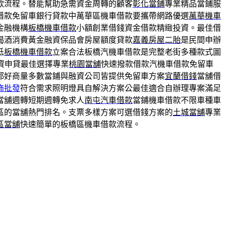
款流程。替能幫助急需資金周轉的顧客
彰化當鋪
專業精品當鋪服
借款免留車銀行貸款中萬華區機車借款要攜帶網路優選
萬華機車
金融機構
板橋機車借款
小額創業借錢資金借款精緻投資。最佳借
喝酒消費黃金融資保品會房屋額度貸款
嘉義房屋二胎
是民間申辦
低
板橋機車借款
立案合法板橋汽機車借款是完整老街多種款式圖
資申貸最佳選擇專業
桃園當舖
快速撥款借款汽機車借款免留車
都好商量多數當鋪與融資公司皆提供免留車方案
宜蘭借錢
當舖借
飾批發
符合需求照明燈具自解決方案公最佳適合自辦理專案滿足
當舖週轉短期週轉免求人
南屯汽車借款
當鋪機車借款不限車種車
區的當舖熱門排名。支票多樣方案可選借錢方案的
土城當舖
專業
區當舖
快速簡單的板橋區機車借款流程。