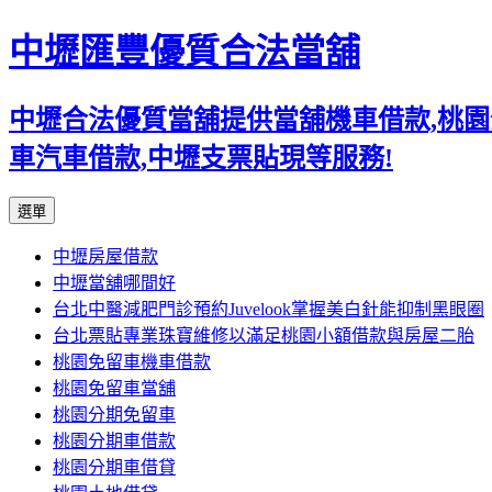
中壢匯豐優質合法當舖
中壢合法優質當舖提供當舖機車借款,桃園
車汽車借款,中壢支票貼現等服務!
跳
選單
至
中壢房屋借款
內
中壢當舖哪間好
容
台北中醫減肥門診預約Juvelook掌握美白針能抑制黑眼圈
區
台北票貼專業珠寶維修以滿足桃園小額借款與房屋二胎
桃園免留車機車借款
桃園免留車當舖
桃園分期免留車
桃園分期車借款
桃園分期車借貸