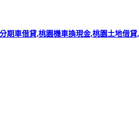
分期車借貸,桃園機車換現金,桃園土地借貸,