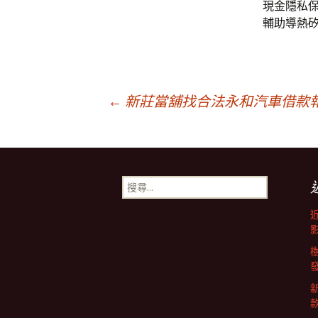
現金隱私
輔助導熱
文
←
新莊當舖找合法永和汽車借款
章
搜
導
尋
關
鍵
覽
字:
列