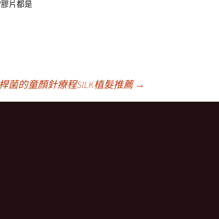
矽膠片都是
菌的童顏針療程SILK植髮推薦
→