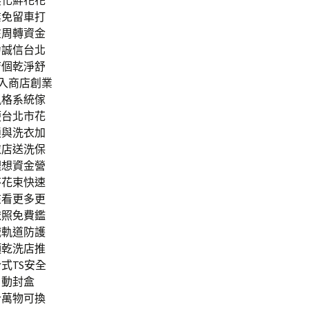
製化鮮花花
業免留車打
在周轉資金
力誠信台北
店個乾淨舒
入商店創業
風格系統傢
便台北市花
鎖與洗衣加
衣店送洗保
理想資金營
莎花束快速
在看更多更
依照免費鑑
械軌道防護
項乾洗店推
式TS安全
自動封盒
計萬物可換