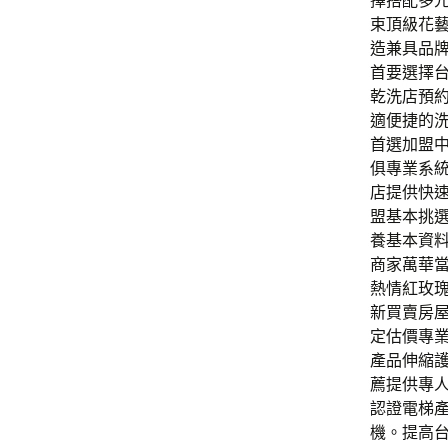
擇搭配多
束頂級花
造兼具品
首要選擇
乾洗店預
適便捷的洗
首選加盟
俱專業系
店提供快
盟基本挑
養基本資
商家萬華
熱情紅玫
新買賣房
定估價專
產品伸縮
薦提供專
認證電梯
機。提高