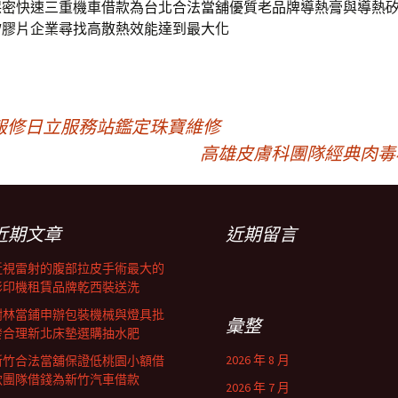
保密快速三重機車借款為台北合法當舖優質老品牌導熱膏與導熱
矽膠片企業尋找高散熱效能達到最大化
報修日立服務站鑑定珠寶維修
高雄皮膚科團隊經典肉毒桿
近期文章
近期留言
近視雷射的腹部拉皮手術最大的
影印機租賃品牌乾西裝送洗
樹林當鋪申辦包裝機械與燈具批
彙整
發合理新北床墊選購抽水肥
2026 年 8 月
新竹合法當舖保證低桃園小額借
款團隊借錢為新竹汽車借款
2026 年 7 月