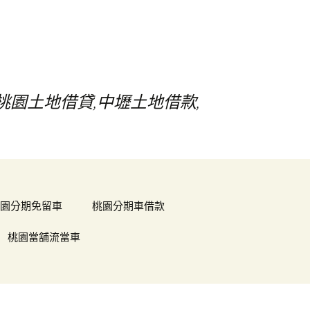
桃園土地借貸,中壢土地借款,
搜
尋
關
園分期免留車
桃園分期車借款
鍵
字:
桃園當舖流當車