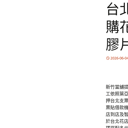
台
購
膠
2026-06-0
新竹當舖提
工依照葉
押台北支
票貼借款
店到店及
於台北花