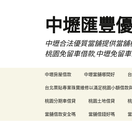
中壢匯豐
中壢合法優質當舖提供當舖機
桃園免留車借款,中壢免留車
跳
中壢房屋借款
中壢當舖哪間好
台
至
內
台北票貼專業珠寶維修以滿足桃園小額借款
容
區
桃園分期車借貸
桃園土地借貸
桃
當舖借款安全嗎
當舖借錢好嗎
當