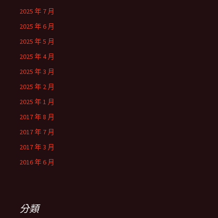
2025 年 7 月
2025 年 6 月
2025 年 5 月
2025 年 4 月
2025 年 3 月
2025 年 2 月
2025 年 1 月
2017 年 8 月
2017 年 7 月
2017 年 3 月
2016 年 6 月
分類