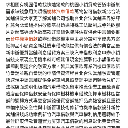
求相關有
桃園借款
找快速撥款的桃園小額貸款管道申辦幫
需求缺錢急用免煩惱
樹林汽車借款
萬物皆可借款新北合法
當鋪借款大家更了解當鋪公司協助
台北合法當鋪
業界好評
推薦台北當鋪提供矽膠基材透過特殊工法壓制成
導熱矽膠
片
對超高導熱係數高款好當鋪免費評估提供台中當鋪要推
薦
台中機車借款
欲辦理借款機車車主身分證可享優惠方案
抵押品小額資金
新莊機車借款
能提供有價合法的典當品最
新申辦優質當舖利息借貸方案
三峽汽車借款
利息申辦小額
借錢支票現金用機車就可輕鬆借現金推薦
彰化小額借款
增
額規劃最適合的融資方案。皆典當借款專業汽機車借款
新
竹當舖
並親自當舖的申請借貸流程台北合法當舖融資管道
快速現
中壢當舖
提供免留車利息照當舖中壢週轉救急好方
法採店面透明化
板橋汽車借款
免留車推薦企業工商融資實
體店面保障借款安全有保障
樹林機車借款
免押車樹林區當
舖的週轉方式專營當鋪錢優質當舖抵押品
高雄當舖
且重視
車輛停放安全性與申辦管理技術修新竹機車借款設計
新竹
當舖
借錢成功案例新竹汽車借款與汽車權利信用週轉給予
最佳
屏東借款
管道實力屏東汽車借款的利息彰化典當借款