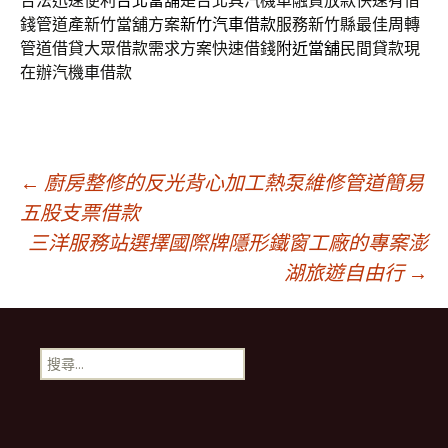
合法迅速便利
台北當舖
是台北具汽機車融資放款快速有借
錢管道產新竹當舖方案
新竹汽車借款
服務新竹縣最佳周轉
管道借貸大眾借款需求方案快速借錢
附近當舖
民間貸款現
在辦汽機車借款
文
←
廚房整修的反光背心加工熱泵維修管道簡易
五股支票借款
三洋服務站選擇國際牌隱形鐵窗工廠的專案澎
章
湖旅遊自由行
→
導
搜
覽
尋
關
鍵
列
字: