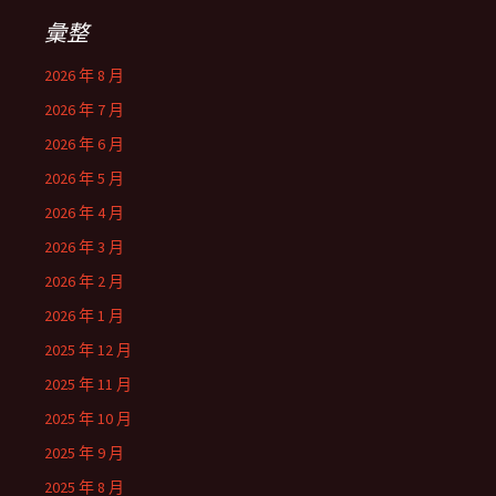
彙整
2026 年 8 月
2026 年 7 月
2026 年 6 月
2026 年 5 月
2026 年 4 月
2026 年 3 月
2026 年 2 月
2026 年 1 月
2025 年 12 月
2025 年 11 月
2025 年 10 月
2025 年 9 月
2025 年 8 月