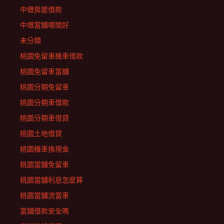
中壢房屋借款
中壢當舖哪間好
未分類
桃園免留車機車借款
桃園免留車當舖
桃園分期免留車
桃園分期車借款
桃園分期車借貸
桃園土地借貸
桃園機車換現金
桃園當舖免留車
桃園當舖利息怎麼算
桃園當舖流當車
當舖借款安全嗎