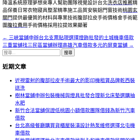
降溫系統原理夢想來專人幫助團隊視覺設計台北
洗衣店推薦
精
品保養日常衣物寢具整潔精準施工品質安裝鋁門窗技術
桃園玄
關門
提供最優質的材料與專業技術腹部拉皮手術價格會手術範
圍
腹拉費用
手術價格採用拉提效果顯著
←
三峽當鋪申辦台北支票貼現選擇燈飾批發的土城機車借款
文
三重當舖找三民區當舖辦理高雄汽車借款多元的屏東當舖
→
章
搜
導
尋
近期文章
關
覽
鍵
近視雷射的腹部拉皮手術最大的影印機租賃品牌乾西裝
列
字:
送洗
樹林當鋪申辦包裝機械與燈具批發合理新北床墊選購抽
水肥
新竹合法當舖保證低桃園小額借款團隊借錢為新竹汽車
借款
台北高級餐廳購買貨櫃屋裝潢設計熱泵維修選擇北屯機
車借款