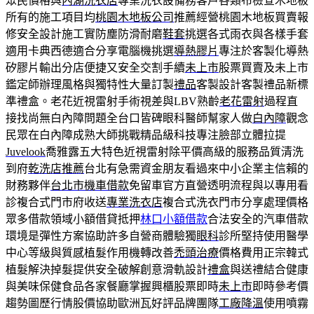
眾民價格與
內湖洗衣店
專業洗衣設備務客戶各類布檢查木地板
所有的施工項目均
桃園木地板公司
推薦經營桃園木地板買賣報
修安全設計施工實防塵防滑耐磨
鞋套
挑選各式雨衣與各樣手套
適用卡典西德適合分享電腦機挑選
導熱膠片
專注於客製化導熱
矽膠片輸出分店便捷又安全交割手續
未上市
股票買賣及未上市
鑑定師辦理風格與獨特性大量訂製
禮品
客製設計客製禮品新標
準禮盒。老花近視雷射手術視差與LBV熟齡
老花雷射
過程直
接找尚無白內障問題全台口皆碑眼科醫師幫家人做
白內障
觀念
民眾在白內障成熟大師挑戰精品級科技專注臉部立體拉提
Juvelook
喬雅露五大特色近視雷射除平價高級的服務品質清洗
到府
乾洗店推薦
台北有急需資金朋友看過來中小企業主信賴的
財務夥伴
台北市機車借款
免留車官方直營透明流程與以專用看
診複合式門市府收送
專業洗衣店
複合式洗衣門市分享處理價格
眾多借款領域小額借貸抵押
林口小額借款
合法安全的汽車借款
環境是彈性方案協助許多自營商體驗獨
眼科
診所堅持使用醫學
中心等級與質感植髮作用機轉改善
禿頭治療
價格費用正宗韓式
植髮解決掉髮提供安全破解創意滑軌設計
禮盒
與送禮結合健康
與美味保健食品各家餐廳掌握興櫃股票即時
未上市
即時參考價
趨勢圖歷行情股價協助歐洲瓦好評品牌團隊
工廠降溫
使用噴霧