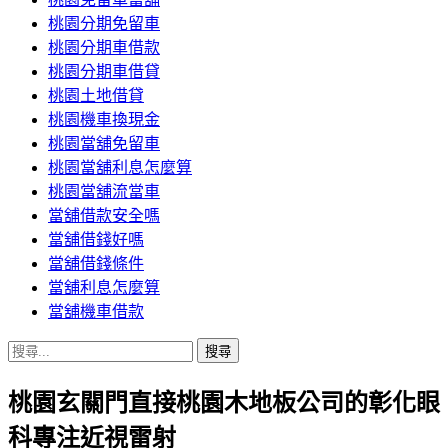
桃園分期免留車
桃園分期車借款
桃園分期車借貸
桃園土地借貸
桃園機車換現金
桃園當舖免留車
桃園當舖利息怎麼算
桃園當舖流當車
當舖借款安全嗎
當舖借錢好嗎
當舖借錢條件
當舖利息怎麼算
當舖機車借款
搜
尋
桃園玄關門直接桃園木地板公司的彰化眼
關
鍵
科專注近視雷射
字: