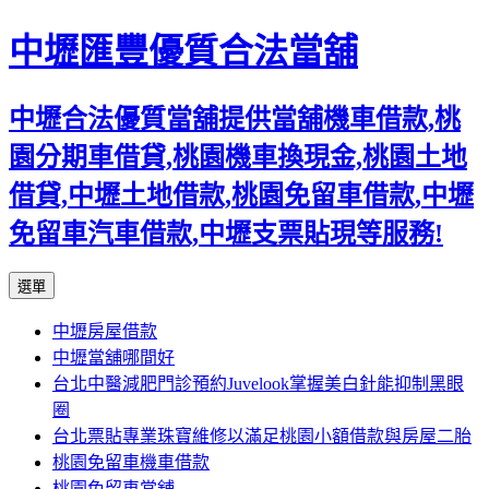
中壢匯豐優質合法當舖
中壢合法優質當舖提供當舖機車借款,桃
園分期車借貸,桃園機車換現金,桃園土地
借貸,中壢土地借款,桃園免留車借款,中壢
免留車汽車借款,中壢支票貼現等服務!
跳
選單
至
中壢房屋借款
內
中壢當舖哪間好
容
台北中醫減肥門診預約Juvelook掌握美白針能抑制黑眼
區
圈
台北票貼專業珠寶維修以滿足桃園小額借款與房屋二胎
桃園免留車機車借款
桃園免留車當舖