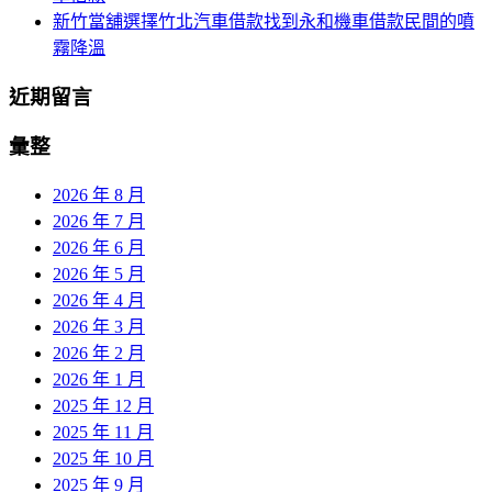
新竹當舖選擇竹北汽車借款找到永和機車借款民間的噴
霧降溫
近期留言
彙整
2026 年 8 月
2026 年 7 月
2026 年 6 月
2026 年 5 月
2026 年 4 月
2026 年 3 月
2026 年 2 月
2026 年 1 月
2025 年 12 月
2025 年 11 月
2025 年 10 月
2025 年 9 月