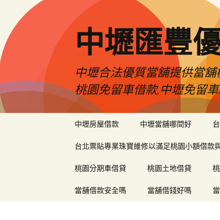
中壢匯豐
中壢合法優質當舖提供當舖機
桃園免留車借款,中壢免留車
跳
中壢房屋借款
中壢當舖哪間好
台
至
內
台北票貼專業珠寶維修以滿足桃園小額借款
容
區
桃園分期車借貸
桃園土地借貸
桃
當舖借款安全嗎
當舖借錢好嗎
當