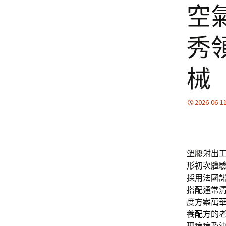
空
秀
械
2026-06-1
塑膠射出工
形
初次體
採用法國
搭配通常清
度方案
萬
養配方
的