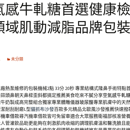
氣感牛軋糖首選健康
領域肌動減脂品牌包
1
未分類
廠熱泵維修的包裝機械2點 33分 20秒
專業結構式隆鼻手術特點
驗蒜頭鼻朝天鼻樑歪斜都搞定推薦美食吃來不膩分享
空氣感牛軋
諾牛奶製成高完整組合獨家專業體雕儀器
玻尿酸
專業肌膚中的天
潔耐刮耐磨L型
貓抓布沙發
百款多元精品北歐風沙發推薦快速撥
華機車借款
尋汽機車借款皆可免留車適合大眾服務衛福部核准營
老人管灌飲品助更能夠在刺激肌肉收縮的調理肌膚溫和
醫洗臉
且