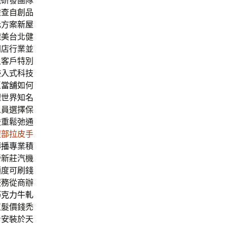
機研發團隊
檢查自創品
元方案
新屋
媲美台北健
開店行業並
足客戶特別
侵入式科技
區當舖
如何
理世界知名
人員選擇保
嚴重鬆弛通
腹部拉皮手
傳播
專業積
營新莊汽機
額度可刷錢
服務從商辦
巧克力牛軋
植髮價錢禿
身安裝於天