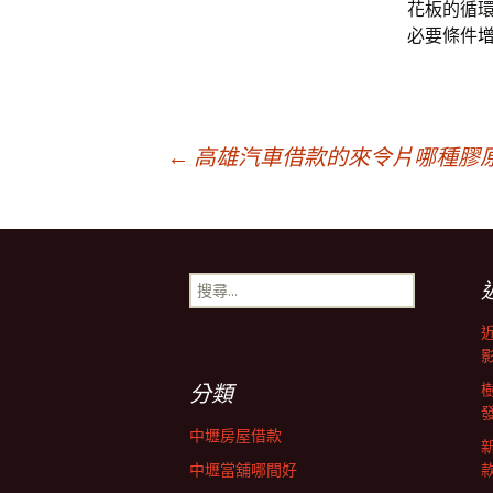
花板的循
必要條件
文
←
高雄汽車借款的來令片哪種膠
章
搜
導
尋
關
鍵
覽
字:
分類
列
中壢房屋借款
中壢當舖哪間好