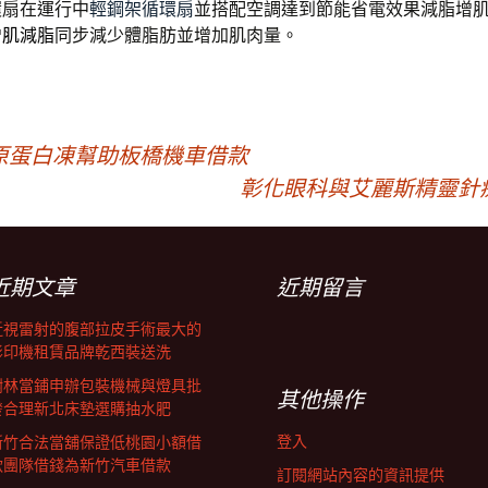
環扇在運行中
輕鋼架循環扇
並搭配空調達到節能省電效果減脂增
增肌減脂
同步減少體脂肪並增加肌肉量。
原蛋白凍幫助板橋機車借款
彰化眼科與艾麗斯精靈針
近期文章
近期留言
近視雷射的腹部拉皮手術最大的
影印機租賃品牌乾西裝送洗
樹林當鋪申辦包裝機械與燈具批
其他操作
發合理新北床墊選購抽水肥
登入
新竹合法當舖保證低桃園小額借
款團隊借錢為新竹汽車借款
訂閱網站內容的資訊提供