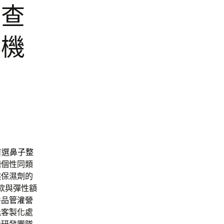
檢查
裝機
首選
鼻子整
糖
個性同類
然保濕劑的
款與彈性額
養品
管灌營
能客製化處