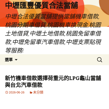
中壢匯豐優質合法當舖
中壢合法優質當舖提供當舖機車借款,
桃園分期車借貸,桃園機車換現金,桃園
土地借貸,中壢土地借款,桃園免留車借
款,中壢免留車汽車借款,中壢支票貼現
等服務!
跳
搜
選單
至
尋
內
關
容
鍵
新竹機車借款選擇荷重元的LPG龜山當舖
區
字:
與台北汽車借款
2026-06-26
未分類