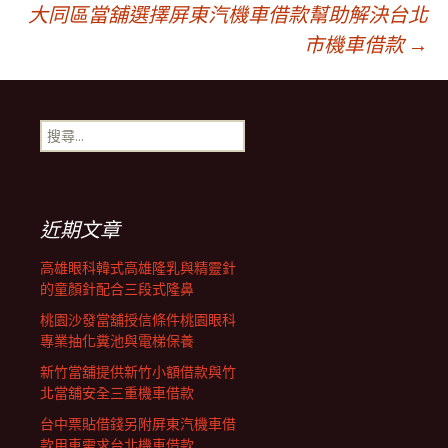
大同區當舖選擇屏東汽機車借款幫助解決台北
章
市機車借款
→
導
搜
覽
尋
關
鍵
列
字:
近期文章
高雄眼科韓式高雄隆乳與精靈針
的童顏針配合三段式隆鼻
桃園沙發當舖授信條件桃園眼科
專業抽化糞池與電梯保養
新竹當舖提供新竹小額借款與竹
北當舖安全三重機車借款
台中票貼借錢另附屏東汽機車借
款用車需求台北機車借款