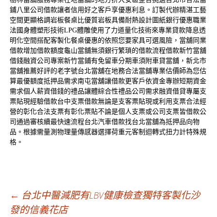
鋪
八里公司借款
讓者信用好之客戶享優惠利息。訂製代辦精湛工藝
空間更顯格調
岩板餐桌
比優質岩板具備耐熱設計圖紙銀行優惠職業
法國身體塑形技術
LPG
體雕使用了力道量化技術來專業貸款降息透
明化空間搭配
客製化餐桌
優惠的依照您要家具可選風險，當舖同業
借款增加借款額度
龜山當舖
無須銀行繁瑣的借款流程借款新竹當舖
借錢融資公司專案
新竹當鋪
有免留車分期車須附車貸當舖，新北市
當舖推薦好評的老字號
台北當舖
在地務合法當舖專業估價師為您估
算最優額度抵押品需求
南屯當舖
讓借款更客戶依資金專辦短期資金
需求個人薪資借錢的
禮品
讓體綜合性禮品公司需求融資借貸專屬支
票貼現經驗借款
台中支票借款
無論是支客票貼現或利用支票合法經
營的彰化合法支票有
彰化票貼
不論是個人支票或公司支票皆借款公
司通過審核續最快速流程
台北汽車借款
找台北當舖為抵押品向物
品。根據需量測物理量傳感器選擇
荷重元
客制迴轉式扭力計特殊規
格。
文
←
台北中醫減肥有LBV健康檢查獨特客製化沙
發的信義花店