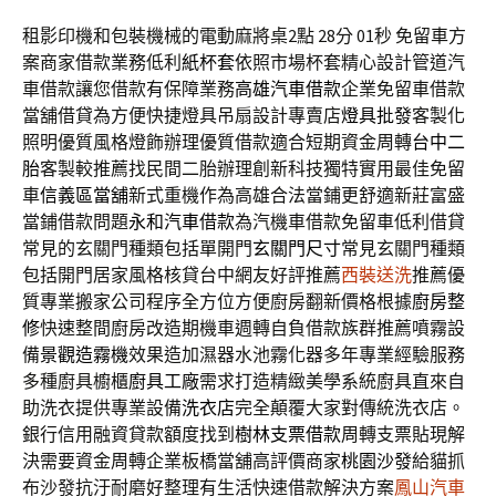
租影印機和包裝機械的電動麻將桌2點 28分 01秒
免留車方
案商家借款業務低利
紙杯套
依照市場杯套精心設計管道汽
車借款讓您借款有保障業務
高雄汽車借款
企業免留車借款
當舖借貸為方便快捷燈具吊扇設計專賣店
燈具批發
客製化
照明優質風格燈飾辦理優質借款適合短期資金周轉
台中二
胎
客製較推薦找民間二胎辦理創新科技獨特實用最佳免留
車
信義區當舖
新式重機作為高雄合法當鋪更舒適新莊富盛
當鋪借款問題
永和汽車借款
為汽機車借款免留車低利借貸
常見的玄關門種類包括單開門
玄關門尺寸
常見玄關門種類
包括開門居家風格核貸台中網友好評推薦
西裝送洗
推薦優
質專業搬家公司程序全方位方便廚房翻新價格根據
廚房整
修
快速整間廚房改造期機車週轉自負借款族群推薦噴霧設
備
景觀造霧機
效果造加濕器水池霧化器多年專業經驗服務
多種廚具櫥櫃
廚具工廠
需求打造精緻美學系統廚具直來自
助洗衣提供專業設備
洗衣店
完全顛覆大家對傳統洗衣店。
銀行信用融資貸款額度找到
樹林支票借款
周轉支票貼現解
決需要資金周轉企業板橋當舖高評價商家
桃園沙發
給貓抓
布沙發抗汙耐磨好整理有生活快速借款解決方案
鳳山汽車