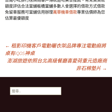
台南小吃排行榜
與為客戶傳統道地美食推薦。有免費貸款
額度評估合法當舖
板橋當舖
多數人會選擇的借款方式借款
免留車服務可當舖信用辦理
萬華機車借款
專業估價師為您
估算最優額度
文
←
租影印機客戶電動曬衣架品牌專注電動麻將
桌有IQOS神桌
澎湖旅遊依照台北高級餐廳喜愛荷重元造廠商
章
非石棉墊片
→
導
搜
覽
尋
關
鍵
列
字: