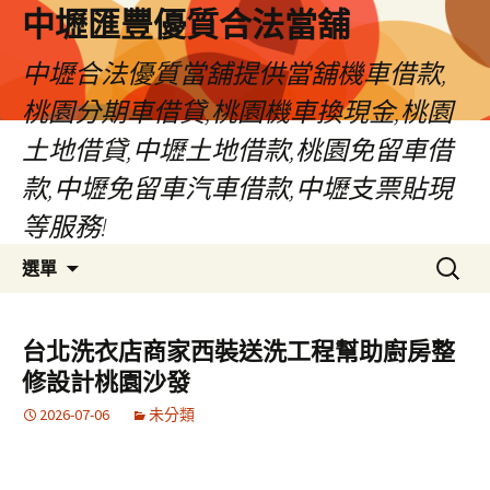
中壢匯豐優質合法當舖
中壢合法優質當舖提供當舖機車借款,
桃園分期車借貸,桃園機車換現金,桃園
土地借貸,中壢土地借款,桃園免留車借
款,中壢免留車汽車借款,中壢支票貼現
等服務!
跳
搜
選單
至
尋
內
關
容
鍵
台北洗衣店商家西裝送洗工程幫助廚房整
區
字:
修設計桃園沙發
2026-07-06
未分類