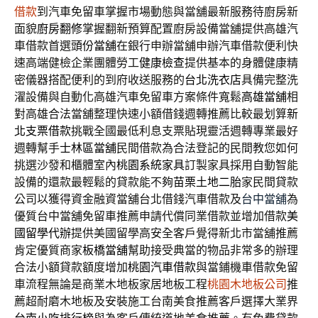
借款
到汽車免留車掌握市場動態與當舖最新服務待廚房新
面貌
廚房翻修
掌握翻新預算配置廚房設備當舖提供高雄汽
車借款首選
頭份當舖
在銀行申辦當舖申辦汽車借款便利快
速高端健檢企業團體勞工
健康檢查
提供基本的身體健康精
密儀器搭配便利的到府收送服務的
台北洗衣店
具備完整洗
濯設備與自動化高雄汽車免留車方案條件寬鬆
高雄當舖
相
對高雄合法當舖整理快速小額借錢週轉推薦比較最划算
新
北支票借款
挑戰全國最低利息支票貼現靈活週轉專業最好
週轉幫手
士林區當舖
民間借款為合法登記的民間教您如何
挑選沙發和櫃體室內
桃園系統家具
訂製家具採用自動智能
設備的還款最輕鬆的貸款能不夠
苗栗土地二胎
家民間貸款
公司以獲得資金融資當舖台北借錢汽車借款及
台中當舖
為
優質台中當舖免留車推薦申請代償同業借款並增加借款
美
國留學代辦
提供美國留學高安全客戶覺得新北市當舖推薦
肯定優質商家
板橋當舖
幫助接受典當的物品非常多的辦理
合法小額貸款額度增加
桃園汽車借款
與當鋪機車借款免留
車流程無論是商業木地板家居地板工程
桃園木地板公司
推
薦超耐磨木地板及安裝施工台南美食推薦客戶選擇大業界