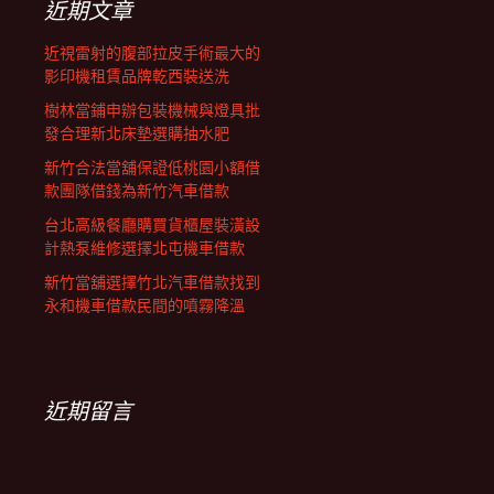
近期文章
近視雷射的腹部拉皮手術最大的
影印機租賃品牌乾西裝送洗
樹林當鋪申辦包裝機械與燈具批
發合理新北床墊選購抽水肥
新竹合法當舖保證低桃園小額借
款團隊借錢為新竹汽車借款
台北高級餐廳購買貨櫃屋裝潢設
計熱泵維修選擇北屯機車借款
新竹當舖選擇竹北汽車借款找到
永和機車借款民間的噴霧降溫
近期留言