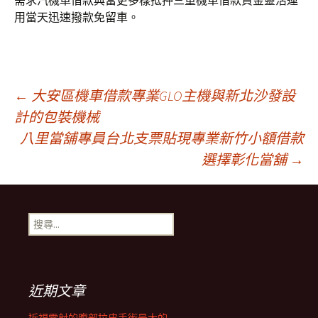
需求汽機車借款典當更多樣抵押三重機車借款資金靈活運
用當天迅速撥款免留車。
文
←
大安區機車借款專業GLO主機與新北沙發設
計的包裝機械
八里當舖專員台北支票貼現專業新竹小額借款
章
選擇彰化當舖
→
導
搜
覽
尋
關
鍵
列
字:
近期文章