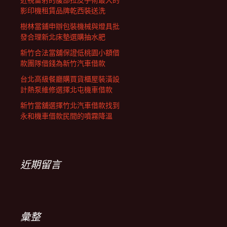
近視雷射的腹部拉皮手術最大的
影印機租賃品牌乾西裝送洗
樹林當鋪申辦包裝機械與燈具批
發合理新北床墊選購抽水肥
新竹合法當舖保證低桃園小額借
款團隊借錢為新竹汽車借款
台北高級餐廳購買貨櫃屋裝潢設
計熱泵維修選擇北屯機車借款
新竹當舖選擇竹北汽車借款找到
永和機車借款民間的噴霧降溫
近期留言
彙整