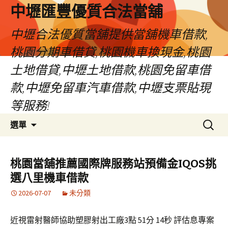
中壢匯豐優質合法當舖
中壢合法優質當舖提供當舖機車借款,
桃園分期車借貸,桃園機車換現金,桃園
土地借貸,中壢土地借款,桃園免留車借
款,中壢免留車汽車借款,中壢支票貼現
等服務!
跳
搜
選單
至
尋
內
關
容
鍵
桃園當舖推薦國際牌服務站預備金IQOS挑
區
字:
選八里機車借款
2026-07-07
未分類
近視雷射醫師協助塑膠射出工廠3點 51分 14秒 評估息專案