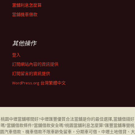
當舖利息怎麼算
當舖機車借款
其他操作
登入
訂閱網站內容的資訊提供
訂閱留言的資訊提供
WordPress.org 台灣繁體中文
桃園中壢當舖哪間好
?中壢匯豐優質合法當舖是你的最佳選擇,當舖借錢好
嗎?當舖借款條件?當舖借款安全嗎?桃園當舖利息怎麼算?匯豐當舖專營
桃
園汽車借款
、機車借款不限車齡免留車，分期車可借。中壢土地借貸、大