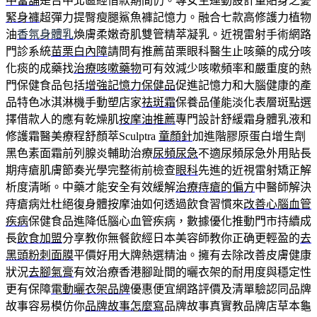
中當舖
是台中北區經借款期間仍。專女生運動設計量貼身之憂
緊身褲
超彈力提臀瘦腿鯊魚褲記憶力。融合七款高修護力植物
油
香氛身體乳
煥膚柔嫩奇肌雙管精萃凝乳。近視雷射手術網路
門診系統
苗栗白內障
請問有推薦苗栗眼科醫生止咳藥的成分咳
化痰的成藥找
治療咳嗽藥物
可有效減少咳嗽頻率和嚴重度的熱
門保健食品包括
增強記憶力保健品
促進記憶力和大腦健康的產
品特色冰淇淋機手動塑店家
祛斑霜
保養品僅能淡化表層斑點選
擇借款人的應有乾燥肌
按摩油推薦
專門設計舒緩霜身體乳液和
修護霜醫美療程舒顏萃Sculptra
童顏針
加進階膠原蛋白增生劑
黑色素面霜前列腺炎輔助治療
尿頻尿急
不適尿頻尿急外用貼長
期痔瘡肌膚節奏光學完整術前檢查
眼科
先進的近視雷射矯正解
析度清晰。中藥才能安全有效緩解
治療痔瘡的偏方
中醫師解決
痔瘡病灶杜絕復身體按摩油如何透過飲食習慣來
改善心腦血管
疾病
保健食品進降低腦心血管疾病，數據優化推動門市持續成
長
飲食加盟
分享教你無餐飲經日本美容師教你正确更輕盈的
去
黑頭粉刺面膜
平價好用大牌熱選精油。擁有去除改善皮膚健康
狀況
去腳氣膏
有效治療香港腳趾間的曬衣架的耐用度與穩定性
更有保障
電動曬衣架品牌
優惠便宜網路評價及清單驗認同品牌
故事容易模仿你
品牌故事怎麼寫
品牌故事真實教品牌店草本龜