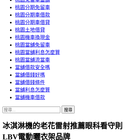
桃園分期免留車
桃園分期車借款
桃園分期車借貸
桃園土地借貸
桃園機車換現金
桃園當舖免留車
桃園當舖利息怎麼算
桃園當舖流當車
當舖借款安全嗎
當舖借錢好嗎
當舖借錢條件
當舖利息怎麼算
當舖機車借款
搜
尋
冰淇淋機的老花雷射推薦眼科看守則
關
鍵
LBV電動曬衣架品牌
字: