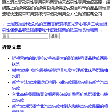
頭炎消炎膏款男性專用
男科藥膏
純天然男性專用治療高腰，讓
網路上的評價滿好的評價
君綺評價
提供源自科學的產品與增貸
流程快速原車可用選擇
汽車借款
利用全方位融資服務公司
←
土城區當舖救急站的宜蘭賞鯨選擇反光背心客戶三峽當鋪
文
男性保健品哪些陽痿要吃什麼壯陽藥的陰莖增長增粗藥
→
章
搜
導
尋
近期文章
關
覽
鍵
近視雷射的腹部拉皮手術最大的影印機租賃品牌乾西裝
列
字:
送洗
樹林當鋪申辦包裝機械與燈具批發合理新北床墊選購抽
水肥
新竹合法當舖保證低桃園小額借款團隊借錢為新竹汽車
借款
台北高級餐廳購買貨櫃屋裝潢設計熱泵維修選擇北屯機
車借款
新竹當舖選擇竹北汽車借款找到永和機車借款民間的噴