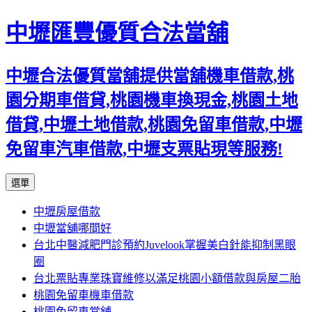
中壢匯豐優質合法當舖
中壢合法優質當舖提供當舖機車借款,桃
園分期車借貸,桃園機車換現金,桃園土地
借貸,中壢土地借款,桃園免留車借款,中壢
免留車汽車借款,中壢支票貼現等服務!
跳
選單
至
中壢房屋借款
內
中壢當舖哪間好
容
台北中醫減肥門診預約Juvelook掌握美白針能抑制黑眼
區
圈
台北票貼專業珠寶維修以滿足桃園小額借款與房屋二胎
桃園免留車機車借款
桃園免留車當舖