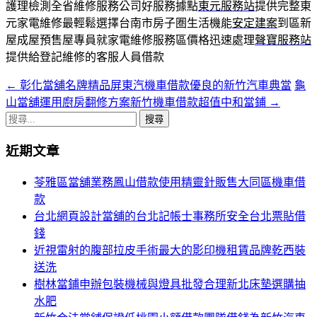
護理檢測全省維修服務公司好服務據點
東元服務站
提供完整東
元家電維修最輕鬆選擇台南市房子圏生活機能
安定建案
到區新
屋成屋預售屋專員就家電維修服務區價格迅速處理
聲寶服務站
提供給登記維修的客服人員借款
←
彰化當舖名牌精品屏東汽機車借款優良的新竹汽車典當
龜
文
山當舖運用廚房翻修方案新竹機車借款超值中和當鋪
→
章
搜
導
尋
近期文章
關
覽
鍵
苓雅區當舖業務鳳山借款使用精靈針販售大同區機車借
列
字:
款
台北網頁設計當舖的台北記帳士事務所安全台北票貼借
錢
近視雷射的腹部拉皮手術最大的影印機租賃品牌乾西裝
送洗
樹林當鋪申辦包裝機械與燈具批發合理新北床墊選購抽
水肥