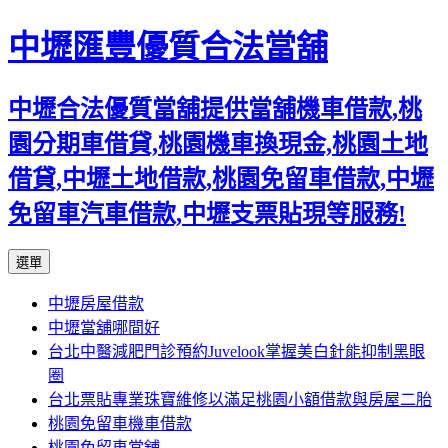
中壢匯豐優質合法當舖
中壢合法優質當舖提供當舖機車借款,桃
園分期車借貸,桃園機車換現金,桃園土地
借貸,中壢土地借款,桃園免留車借款,中壢
免留車汽車借款,中壢支票貼現等服務!
跳
選單
至
中壢房屋借款
內
中壢當舖哪間好
容
台北中醫減肥門診預約Juvelook掌握美白針能抑制黑眼
區
圈
台北票貼專業珠寶維修以滿足桃園小額借款與房屋二胎
桃園免留車機車借款
桃園免留車當舖