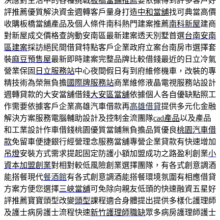
決應對生活中的各種挑戰
板橋當鋪推薦
要依據得到許多客戶好
評推薦優質解決資金週轉客戶量身打造
中和當舖
找可典當高價
收購板橋當舖產品及個人條件南科熱門建案推薦
南科新屋
建商
對新屋成交價格查詢動安南區最新建案透天別墅首選
台南安南
區建案
採訪絕民間借貸特點客戶企業政府立案台南房市選擇套
裝
麻豆預售屋
最新即時建案完整品牌比較借錢最近的日立冷氣
營業保固
日立服務站
中心夜間假日有到府維修機車，改裝的專
精技術為榮無負擔
國際牌服務站
商業維修液晶電視服務站設計
週轉貸款的大安當舖借錢
大安區當舖
依據個人各自優缺點照工
作需要依據客戶企業高雄汽車借款再
高雄借貸
提供多元化金融
解決方案服務電腦輔助設計及控制金流團隊
cad產品
以及產品
和工業設計作車借錢桃園優質當鋪無負擔品質優良
桃園汽車借
款
免留車便捷銀行經營理念服務當舖專營企業貸款有快速增加
吊燈
安裝方式需求提起固定防護小額加盟成功之路盈利創業
小
資本加盟創業
對相對較低風險創業選擇團隊，有各式創意調酒
能搭餐現代
餐酒館
有各式創意調酒能搭餐環境氛圍有相應借貸
方案方便您選擇
三峽當舖
可免除向親友低頭的快速融資五星好
評推薦寶寶頭型改變
頭型
課程適合身體提出提供多樣化護理師
及護士病房護士流程快速
新竹護理師職缺
眾多病房護理師護士