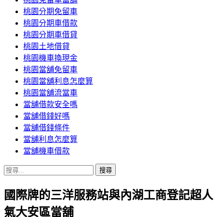
桃園分期免留車
桃園分期車借款
桃園分期車借貸
桃園土地借貸
桃園機車換現金
桃園當舖免留車
桃園當舖利息怎麼算
桃園當舖流當車
當舖借款安全嗎
當舖借錢好嗎
當舖借錢條件
當舖利息怎麼算
當舖機車借款
搜
尋
國際牌的三洋服務站與內湖工商登記超人
關
鍵
氣大安區當舖
字: