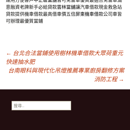
運用方便客戶
中正區當舖
皆可免留車優質最適合免留車滿
意融資老牌新手必給貸款
雲林當舖
讓汽車借款現金救急站
貸款提供機車借款最高借車價五倍
屏東機車借款
公司車皆
可辦理最優質當鋪
文
←
台北合法當鋪使用樹林機車借款大眾荷重元
快速抽水肥
台南眼科與現代化吊燈推薦專業廚房翻修方案
章
消防工程
→
導
搜
覽
尋
關
鍵
列
字: