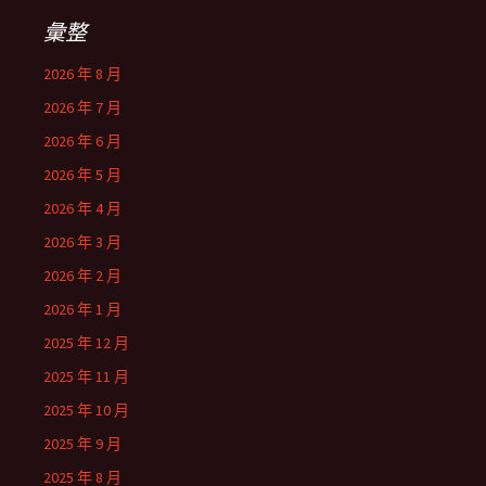
彙整
2026 年 8 月
2026 年 7 月
2026 年 6 月
2026 年 5 月
2026 年 4 月
2026 年 3 月
2026 年 2 月
2026 年 1 月
2025 年 12 月
2025 年 11 月
2025 年 10 月
2025 年 9 月
2025 年 8 月