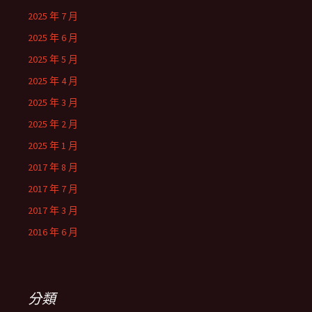
2025 年 7 月
2025 年 6 月
2025 年 5 月
2025 年 4 月
2025 年 3 月
2025 年 2 月
2025 年 1 月
2017 年 8 月
2017 年 7 月
2017 年 3 月
2016 年 6 月
分類