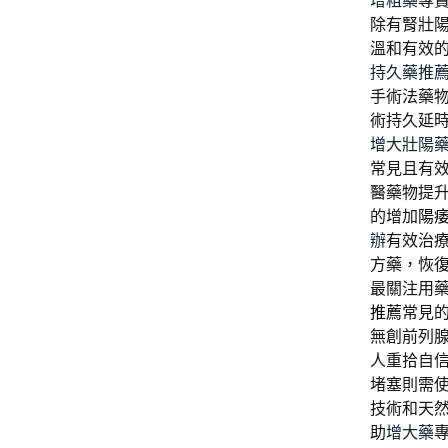
增粗藥
專
除有腎壯
溫和有效
持久藥推
手術法藥
術持久延
增大壯陽
常見且有
醫藥物提
的增加
陽
辦
有效治
方藥，恢
最關注用
推薦
常見
無創前列
人重拾自
堵塞則需
技術和天
助
增大藥