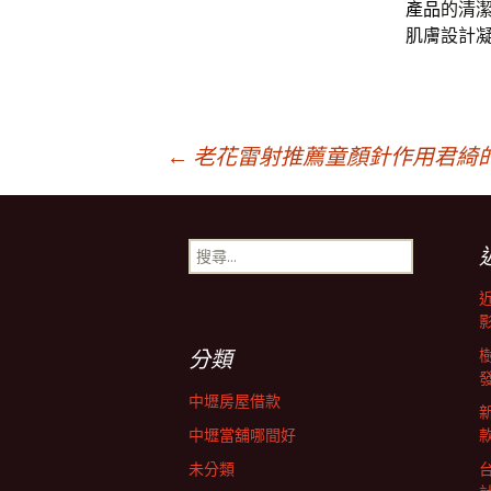
產品
的清
肌膚設計
文
←
老花雷射推薦童顏針作用君綺
章
搜
尋
導
關
鍵
字:
覽
分類
中壢房屋借款
列
中壢當舖哪間好
未分類