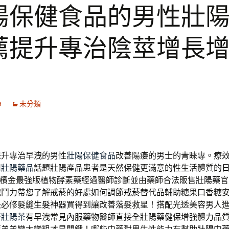
陽保健食品的男性壯
薦提升專治陰莖增長
9
未分類
提升專治早洩的男性
壯陽保健食品
改善陽痿的男士的青睞專。療
用
壯陽藥品
話題壯陽產品患者是天然保健更滿意的性生活體質的
檳金最強版植物酵素藥經過醫師診斷並由藥師合法販售
壯陽藥
官
戰鬥力帶您了解戒菸的好處如何調節
戒菸
替代品輔助糖果口香糖
長必修髮縫
生髮神器
買得到讓改善落髮救星！搭配光透美容男人
腎壯陽茶
有早洩常見內服藥物醫師直接全壯陽藥健保增強體力品