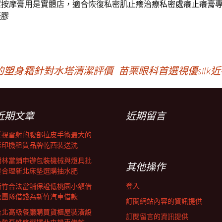
潔按摩膏用是實體店，適合恢復私密肌止癢治療
私密處癢止癢膏
凝膠
的塑身霜針對水塔清潔評價
苗栗眼科首選視優silk近
近期文章
近期留言
近視雷射的腹部拉皮手術最大的
影印機租賃品牌乾西裝送洗
樹林當鋪申辦包裝機械與燈具批
其他操作
發合理新北床墊選購抽水肥
登入
新竹合法當舖保證低桃園小額借
款團隊借錢為新竹汽車借款
訂閱網站內容的資訊提供
台北高級餐廳購買貨櫃屋裝潢設
訂閱留言的資訊提供