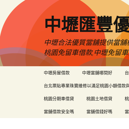
中壢匯豐
中壢合法優質當舖提供當舖機
桃園免留車借款,中壢免留車
跳
中壢房屋借款
中壢當舖哪間好
台
至
內
台北票貼專業珠寶維修以滿足桃園小額借款
容
區
桃園分期車借貸
桃園土地借貸
桃
當舖借款安全嗎
當舖借錢好嗎
當