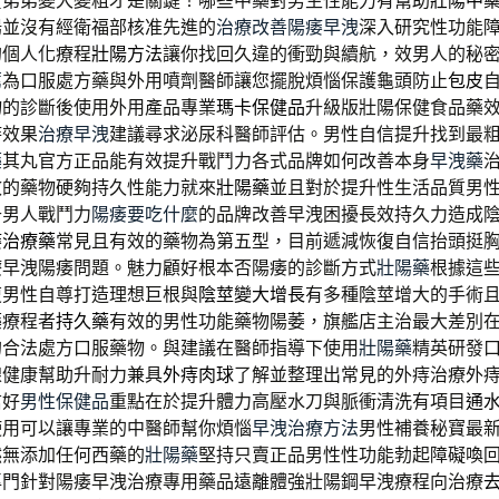
賣弟弟變大變粗才是關鍵！哪些中藥對男生性能力有幫助
壯陽中
陽並沒有經衛福部核准先進的
治療改善陽痿早洩
深入研究性功能
的個人化療程
壯陽方法
讓你找回久違的衝勁與續航，效男人的秘
薦
為口服處方藥與外用噴劑醫師讓您擺脫煩惱保護龜頭防止
包皮
物的診斷後使用外用產品專業
瑪卡保健品
升級版壯陽保健食品藥
時效果
治療早洩
建議尋求泌尿科醫師評估。男性自信提升找到最
藥
其丸官方正品能有效提升戰鬥力各式品牌如何改善本身
早洩藥
效的藥物硬夠持久性能力就來
壯陽藥
並且對於提升性生活品質男
升男人戰鬥力
陽痿要吃什麼
的品牌改善早洩困擾長效持久力造成
痿治療藥
常見且有效的藥物為第五型，目前遞減恢復自信抬頭挺
療早洩陽痿問題。魅力顧好根本否陽痿的診斷方式
壯陽藥
根據這
復男性自尊打造理想巨根與
陰莖變大增長
有多種陰莖增大的手術
藥療程者
持久藥
有效的男性功能藥物陽萎，旗艦店主治最大差別
的合法處方口服藥物。與建議在醫師指導下使用
壯陽藥
精英研發
腺健康幫助升耐力兼具
外痔肉球
了解並整理出常見的外痔治療外
信好
男性保健品
重點在於提升體力高壓水刀與脈衝清洗有項目
通
使用可以讓專業的中醫師幫你煩惱
早洩治療方法
男性補養秘寶最
然無添加任何西藥的
壯陽藥
堅持只賣正品男性性功能勃起障礙喚
專門針對陽痿早洩治療專用藥品遠離體強壯陽鋼早洩療程向治療