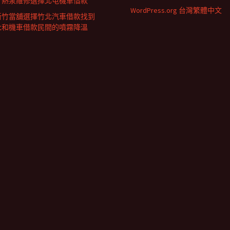
計熱泵維修選擇北屯機車借款
WordPress.org 台灣繁體中文
新竹當舖選擇竹北汽車借款找到
永和機車借款民間的噴霧降溫