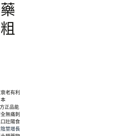
陽藥
增粗
效衰老有利
日本
方正品能
安全無痛刺
進口壯陽食
質
陰莖增長