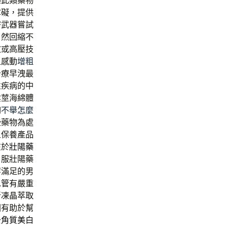
藥
此類藥物
障礙，提供
密武器嘗試
自然回縮不
效或高壓技
粗感動
增粗
治療早洩最
性疾病的中
陰莖海綿體
胸
不舉怎麼
些藥物為處
且保養產品
在於
壯陽藥
口服壯陽藥
痔滿足的男
水管
有嚴重
新凍晶萃取
回有助於幫
去角質美白