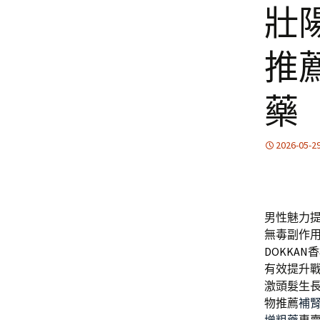
壯
推
藥
2026-05-2
男性魅力
無毒副作
DOKKAN
香
有效提升
激頭髮生
物推薦
補